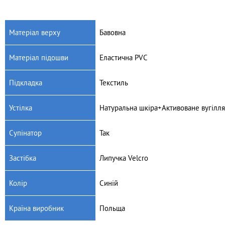
Матеріал верху
Бавовна
Матеріал підошви
Еластична PVC
Артикул: K18/22
Артикул: K03/22
Дитяче текстильне взуття
Дитяче текстильне взуття
Підкладка
Текстиль
Raweks Kaja 18
Raweks Kaja 03/22
380
грн.
380
грн.
Устілка
Натуральна шкіра+Активоване вугілля
Супінатор
Так
Застібка
Липучка Velcro
Колір
Синій
Країна виробник
Польща