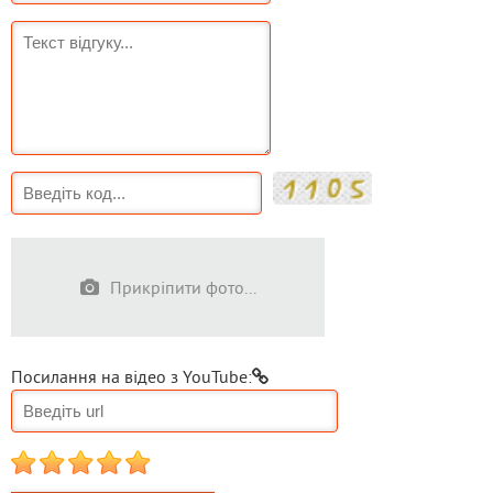
Прикріпити фото...
Посилання на відео з YouTube:
1
2
3
4
5