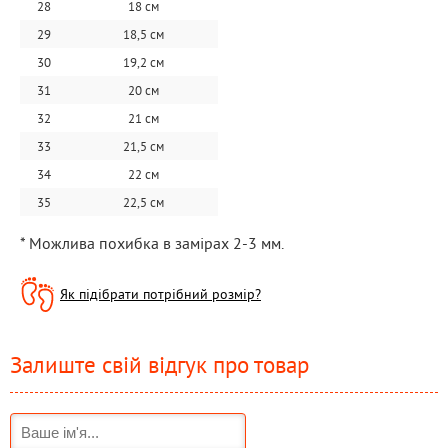
28
18 см
29
18,5 см
30
19,2 см
31
20 см
32
21 см
33
21,5 см
34
22 см
35
22,5 см
* Можлива похибка в замірах 2-3 мм.
Як підібрати потрібний розмір?
Залиште свій відгук про товар