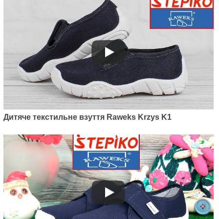
Дитяче текстильне взуття Raweks Krzys K1