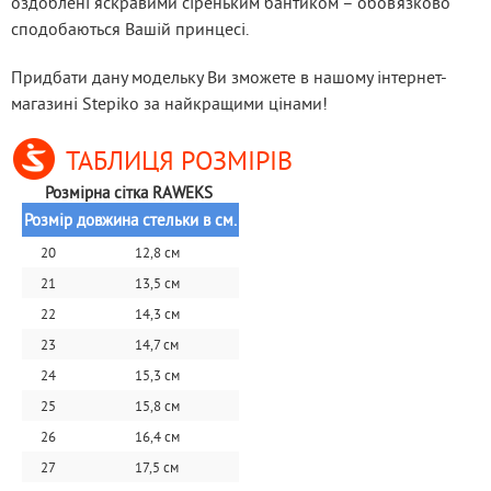
оздоблені яскравими сіреньким бантиком – обов’язково 
сподобаються Вашій принцесі.
Придбати дану модельку Ви зможете в нашому інтернет-
магазині Stepiko за найкращими цінами!
ТАБЛИЦЯ РОЗМІРІВ
Розмірна сітка RAWEKS 
Розмір
довжина стельки в см.
20
12,8 см
21
13,5 см
22
14,3 см
23
14,7 см
24
15,3 см
25
15,8 см
26
16,4 см
27
17,5 см