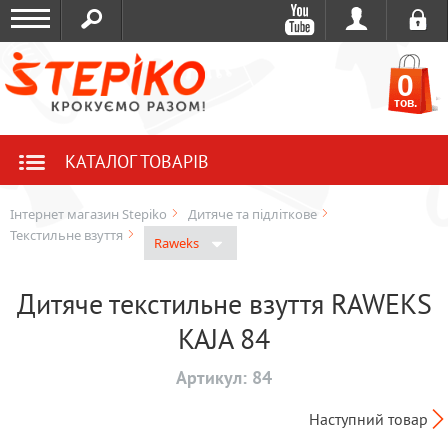
0
тов.
КАТАЛОГ ТОВАРІВ
Інтернет магазин Stepiko
Дитяче та підліткове
Текстильне взуття
Raweks
Дитяче текстильне взуття RAWEKS
KAJA 84
Артикул:
84
Наступний товар