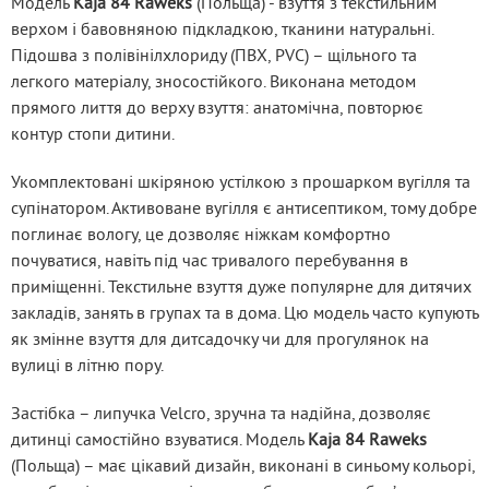
Модель 
Kaja 84 Raweks
 (Польща) - взуття з текстильним 
верхом і бавовняною підкладкою, тканини натуральні. 
Підошва з полівінілхлориду (ПВХ, PVC) – щільного та 
легкого матеріалу, зносостійкого. Виконана методом 
прямого лиття до верху взуття: анатомічна, повторює 
контур стопи дитини.
Укомплектовані шкіряною устілкою з прошарком вугілля та 
супінатором. Активоване вугілля є антисептиком, тому добре 
поглинає вологу, це дозволяє ніжкам комфортно 
почуватися, навіть під час тривалого перебування в 
приміщенні. Текстильне взуття дуже популярне для дитячих 
закладів, занять в групах та в дома. Цю модель часто купують 
як змінне взуття для дитсадочку чи для прогулянок на 
вулиці в літню пору.
Застібка – липучка Velcro, зручна та надійна, дозволяє 
дитинці самостійно взуватися. Модель 
Kaja 84 Raweks
(Польща) – має цікавий дизайн, виконані в синьому кольорі, 