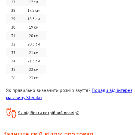
27
17 см
28
17,5 см
29
18,5 см
30
19 см
31
20 см
32
20,5 см
33
21 см
34
21,5 см
35
22 см
36
23 см
Як правильно визначити розмір взуття? 
Поради від інтернет 
магазину Stepiko
Як підібрати потрібний розмір?
Залиште свій відгук про товар