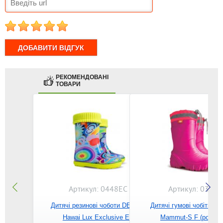
1
2
3
4
5
РЕКОМЕНДОВАНІ
ТОВАРИ
Артикул: 0448EC
Артикул: 0300F
Дитячі резинові чоботи DEMAR
Дитячі гумові чобітки 
Hawai Lux Exclusive EC
Mammut-S F (рожеви