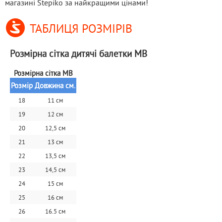
магазині Stepiko за найкращими цінами!
ТАБЛИЦЯ РОЗМІРІВ
Розмірна сітка дитячі балетки MB
Розмірна сітка MB
Розмір
Довжина см.
18
11 см
19
12 см
20
12,5 см
21
13 см
22
13,5 см
23
14,5 см
24
15 см
25
16 см
26
16.5 см