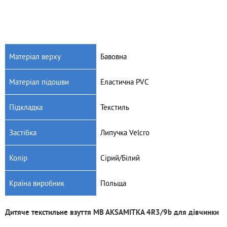
Матеріал верху
Бавовна
Матеріал підошви
Еластична PVC
Підкладка
Текстиль
Застібка
Липучка Velcro
Колір
Сірий/Білий
Країна виробник
Польща
Дитяче текстильне взуття MB AKSAMITKA 4R3/9b для дівчинки