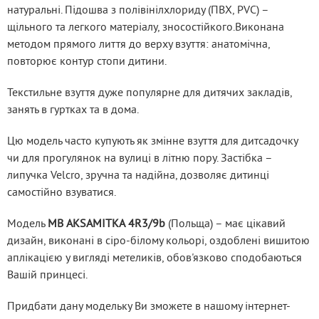
натуральні. Підошва з полівінілхлориду (ПВХ, PVC) – 
щільного та легкого матеріалу, зносостійкого.Виконана 
методом прямого лиття до верху взуття: анатомічна, 
повторює контур стопи дитини.
Текстильне взуття дуже популярне для дитячих закладів, 
занять в гуртках та в дома.
Цю модель часто купують як змінне взуття для дитсадочку 
чи для прогулянок на вулиці в літню пору. Застібка – 
липучка Velcro, зручна та надійна, дозволяє дитинці 
самостійно взуватися.
Модель 
MB 
AKSAMITKA
 4R3/9b
 (Польща) – має цікавий 
дизайн, виконані в cіро-білому кольорі, оздоблені вишитою 
аплікацією у вигляді метеликів, обов'язково сподобаються 
Вашій принцесі.
Придбати дану модельку Ви зможете в нашому інтернет-