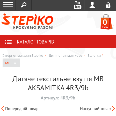
0
тов.
КАТАЛОГ ТОВАРІВ
Інтернет магазин Stepiko
Дитяче та підліткове
Балетки
MB
Дитяче текстильне взуття MB
AKSAMITKA 4R3/9b
Артикул:
4R3/9b
Попередній товар
Наступний товар