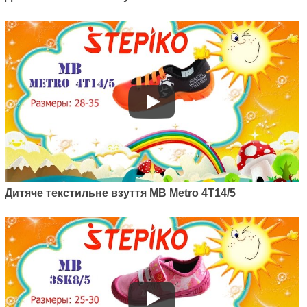
195
грн.
Артикул: 4BT8/3a
Дитяче текстильне взуття MB Metro 4T14/5
Дитячі текстильні кеди MB
STOKROTKA 4BT8/3a
250
грн.