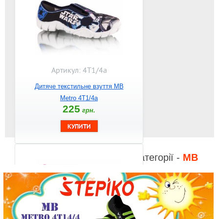
Артикул: 4Т1/4а
Дитяче текстильне взуття MB
Metro 4T1/4a
225
грн.
Відео до інших товарів з категорії -
MB