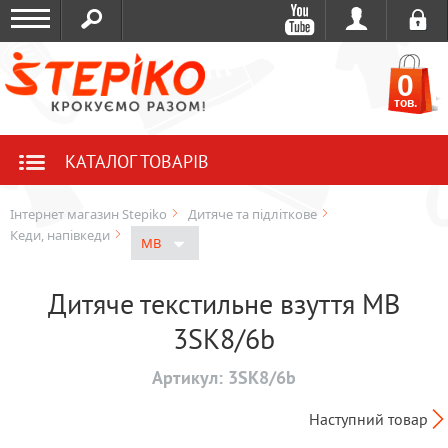
0
тов.
КАТАЛОГ ТОВАРІВ
Інтернет магазин Stepiko
Дитяче та підліткове
Кеди, напівкеди
MB
Дитяче текстильне взуття MB
3SK8/6b
Артикул:
3SK8/6b
Наступний товар