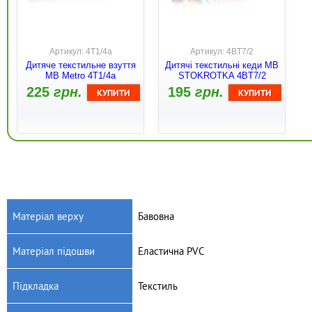
Артикул: 4Т1/4а
Артикул: 4BT7/2
Дитяче текстильне взуття
Дитячі текстильні кеди MB
MB Metro 4T1/4a
STOKROTKA 4BT7/2
225
грн.
195
грн.
Матеріал верху
Бавовна
Матеріал підошви
Еластична PVC
Артикул: 3T1/1a
Артикул: 4BT8/3a
Дитяче текстильне взуття
Дитячі текстильні кеди MB
Підкладка
Текстиль
MB GUMIS 3T1/1a
STOKROTKA 4BT8/3a
195
грн.
250
грн.