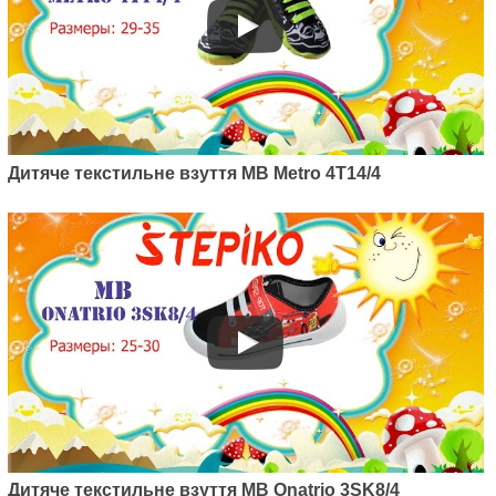
Артикул: 4BT7/2
Дитячі текстильні кеди MB
STOKROTKA 4BT7/2
195
грн.
Дитяче текстильне взуття MB Metro 4T14/4
Артикул: 3T1/1a
Дитяче текстильне взуття MB
GUMIS 3T1/1a
Дитяче текстильне взуття MB Onatrio 3SK8/4