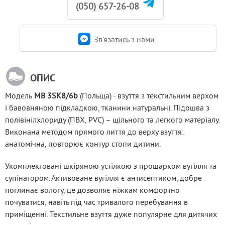
(050) 657-26-08
Зв'язатись з нами
ОПИС
Модель
 MB 3SK8/6b
 (Польща) - взуття з текстильним верхом 
і бавовняною підкладкою, тканини натуральні. Підошва з 
полівінілхлориду (ПВХ, PVC) – щільного та легкого матеріалу. 
Виконана методом прямого лиття до верху взуття: 
анатомічна, повторює контур стопи дитини.
Укомплектовані шкіряною устілкою з прошарком вугілля та 
супінатором. Активоване вугілля є антисептиком, добре 
поглинає вологу, це дозволяє ніжкам комфортно 
почуватися, навіть під час тривалого перебування в 
приміщенні. Текстильне взуття дуже популярне для дитячих 