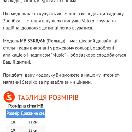
закладів, занять в гуртках та в дома.
Цю модель часто купують як змінне взуття для дитсадочку. 
Застібка – імітація шнурівок+липучка Velcro, зручна та 
надійна, дозволяє дитинці легко взуватися.
Модель 
MB 3SK8/6b
 (Польща) – має цікавий дизайн, ці 
стильні кеди виконані у рожевому кольорі, оздоблені 
аплікацією і надписом "Music" – обов’язково сподобаються 
Вашій дитині.
Придбати дану модельку Ви зможете в нашому інтернет-
магазині Stepiko за привабливими цінами.
ТАБЛИЦЯ РОЗМІРІВ
Розмірна сітка MB
Розмір
Довжина см.
18
11 см
19
12 см