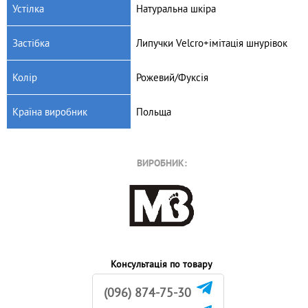
Устілка
Натуральна шкіра
Застібка
Липучки Velсro+імітація шнурівок
Колір
Рожевий/Фуксія
Країна виробник
Польща
ВИРОБНИК:
Консультація по товару
(096) 874-75-30