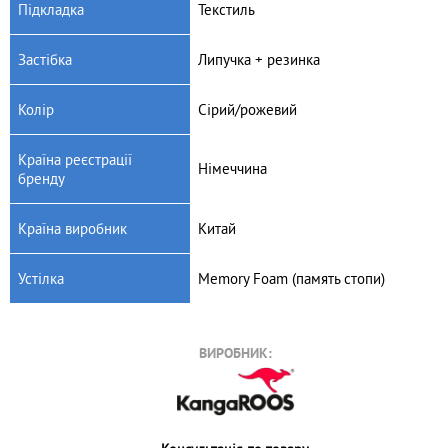
Підкладка
Текстиль
Застібка
Липучка + резинка
Колір
Сірий/рожевий
Країна реєстрації
Німеччина
бренду
Країна виробник
Китай
Устілка
Memory Foam (память стопи)
ВИРОБНИК: