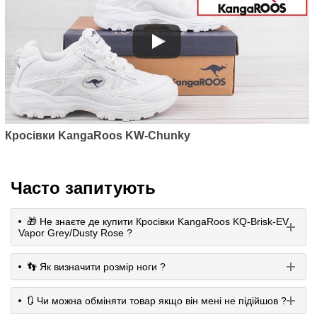
Кросівки KangaRoos KW-Chunky
Часто запитують
🎁 Не знаєте де купити Кросівки KangaRoos KQ-Brisk-EV
Vapor Grey/Dusty Rose ?
👣 Як визначити розмір ноги ?
🔃 Чи можна обміняти товар якщо він мені не підійшов ?