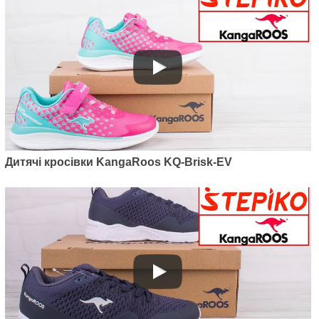
Кросівки KangaRoos KJ-Dyna
Vapor Grey/Lavender
1845
грн.
Дитячі кросівки KangaRoos KQ-Brisk-EV