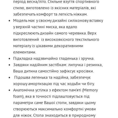
період весна/літо. Стильне взуття спортивного
стилю, виготовлено із якісних матеріалів, які
забезпечать комфорт та легкість ніжкам.
Модель має у своєму дизайні силіконову вставку
у верхній частині миска, яка вдало
підкреслюють дизайн самого черевика. Верх
виготовлений із високоякісного текстильного
матеріалу із цікавими декоративними
елементами.
Підкладка надзвичайно гладенька і зручна.
Завдяки надійним застібкам: липучка і резинка,
Ваша дитина самостійно зафіксує кросівки.
Підошва легенька та надійна, забезпечує
хорошу амортизацію під час ходьби чи бігу.
Анатомічна устілка з ефектом пам'яті (Memory
foam), яка в точності підлаштовується під
параметри саме Вашої стопи, завдяки цьому
створюються максимально комфортні умови
для ніжок. Стопа знаходиться в природному