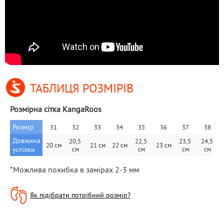
ТАБЛИЦЯ РОЗМІРІВ
Розмірна сітка KangaRoos
Розмір
31
32
33
34
35
36
37
38
Довжина 
20,5 
22,5 
23,5 
24,5 
20 см
21 см
22 см
23 см
устілки
см
см
см
см
*Можлива похибка в замірах 2-3 мм
Як підібрати потрібний розмір?