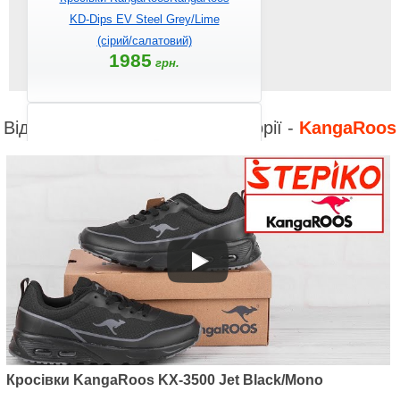
KD-Dips EV Steel Grey/Lime
(сірий/салатовий)
1985
грн.
Відео до інших товарів з категорії -
KangaRoos
Артикул: 18912-5003
Кросівки KangaRoos KD-Dose
EV Jet Black/Steel Grey (чорний)
2165
грн.
Кросівки KangaRoos KX-3500 Jet Black/Mono