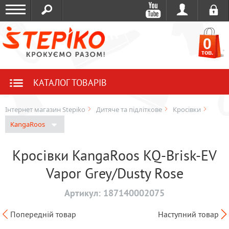
0
тов.
КАТАЛОГ ТОВАРІВ
Інтернет магазин Stepiko
Дитяче та підліткове
Кросівки
KangaRoos
Кросівки KangaRoos KQ-Brisk-EV
Vapor Grey/Dusty Rose
Артикул:
187140002075
Попередній товар
Наступний товар