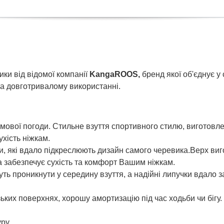
ки від відомої компанії
KangaROOS,
бренд якої об'єднує у
та довготривалому використанні.
мової погоди. Стильне взуття спортивного стилю, виготовлен
ухість ніжкам.
ри, які вдало підкреслюють дизайн самого черевика.Верх ви
 забезпечує сухість та комфорт Вашим ніжкам.
уть проникнути у середину взуття, а надійні липучки вдало 
ьких поверхнях, хорошу амортизацію під час ходьби чи бігу.
ру.