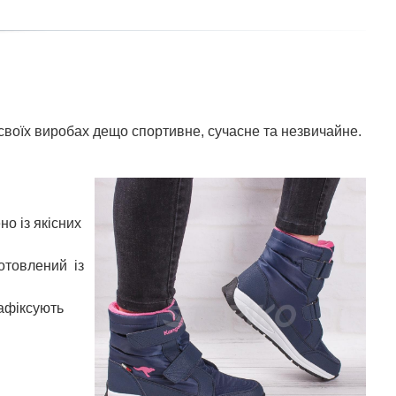
 своїх виробах дещо спортивне, сучасне та незвичайне.
о із якісних
готовлений із
зафіксують