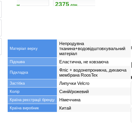
2375
2195
2375
грн.
грн.
гр
Непродувна
тканина+водовідштовхувальний
Матеріал верху
матеріал
Еластична, не ковзаюча
Підошва
Фліс + водонепроникна, дихаюча
Підкладка
мембрана RoosTex
Липучки Velcro
Застібка
Синій/рожевий
Колір
Німеччина
Країна реєстрації бренду
Китай
Країна виробник