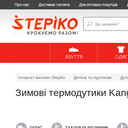
Про нас
Доставка і оплата
Для оптових покупців
ВЗУТТЯ
ОДЯГ
Інтернет магазин Stepiko
Дитяче та підліткове
Дут
Зимові термодутики Kang
ОПИС
ТАБЛИЦЯ РОЗМІРІВ