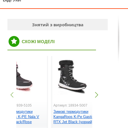
Знятий з виробництва
СХОЖІ МОДЕЛІ
ртикул: 18939-5105
Артикул: 18934-5007
Артикул: 1
имові термодутики
Зимові термодутики
Зимові те
angaRoos K-PE Nala V
KangaRoos K-Pe Gastin
KangaRoos
TX Jet Black/Rose
RTX Jet Black (чорний)
RTX Navy/P
чорний/рожевий)
рожевий)