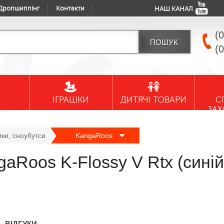
Дропшиппінг
Контакти
НАШ КАНАЛ
(
(
ІГРАШКИ
ДИТЯЧІ ТОВАРИ
С
ЗА
ики, сноубутси
KangaRoos
aRoos K-Flossy V Rtx (сині
ВІДГУКИ