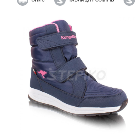
Артикул: 18804-2082
А
Зимові кросівки KangaRoos
З
K-CP Kalley II EV
K
Grey/Rose (сірий/рожевий)
R
(