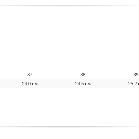
37
38
39
24,0 см
24,5 см
25,2