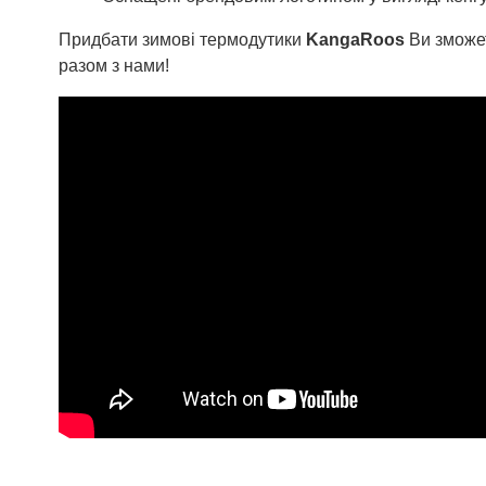
Придбати з
имові термодутики
KangaRoos
Ви зможет
разом з нами!