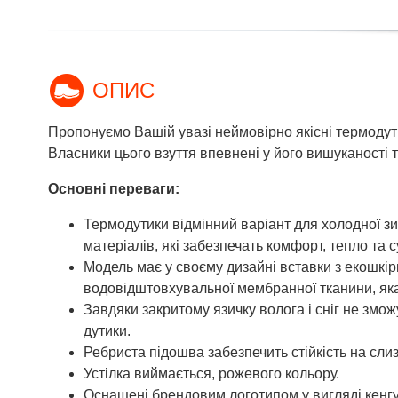
ОПИС
Пропонуємо Вашій увазі неймовірно якісні термодути
Власники цього взуття впевнені у його вишуканості 
Основні переваги:
Термодутики відмінний варіант для холодної зи
матеріалів, які забезпечать комфорт, тепло та с
Модель має у своєму дизайні вставки з екошкі
водовідштовхувальної мембранної тканини, яка
Завдяки закритому язичку волога і сніг не змож
дутики.
Ребриста підошва забезпечить стійкість на слиз
Устілка виймається, рожевого кольору.
Оснащені брендовим логотипом у вигляді кенгу