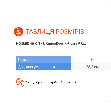
ТАБЛИЦЯ РОЗМІРІВ
Розмірна сітка
KangaRoos K-Flossy V Rtx
Розмір
36
Довжина устілки в см
23,2 см
Як підібрати потрібний розмір?