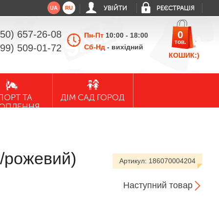
UA
RU
УВІЙТИ
РЕЄСТРАЦІЯ
050) 657-26-08
0
Пн-Пт
10:00 - 18:00
тов.
099) 509-01-72
Сб-Нд
- вихідний
КОШИК:)
ПОРТ ТА
ДІМ САД ГОРОД
ХОПЛЕННЯ
й/рожевий)
Артикул:
186070004204
Наступний товар