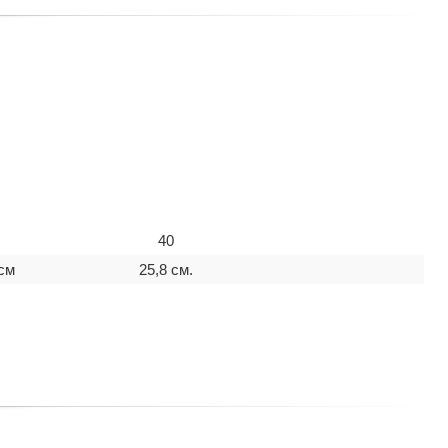
40
 см
25,8 см.