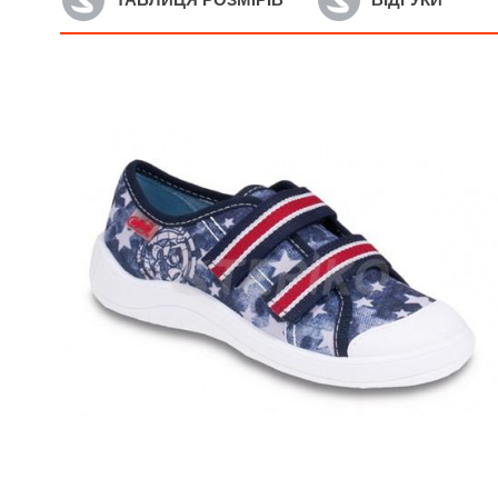
Артикул: 212P072
А
Дитячі текстильні кеди
Д
Befado Maxi 212P072
B
475
грн.