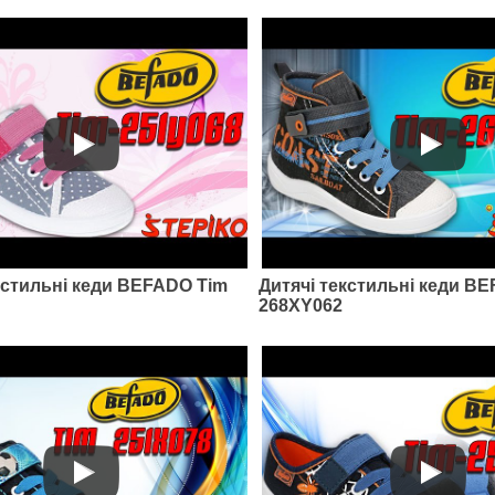
кстильні кеди BEFADO Tim
Дитячі текстильні кеди B
268XY062