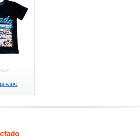
відгук..
а BEFADO
efado