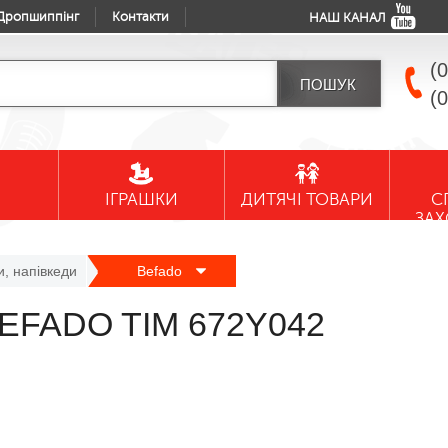
Дропшиппінг
Контакти
НАШ КАНАЛ
(
(
ІГРАШКИ
ДИТЯЧІ ТОВАРИ
С
ЗА
и, напівкеди
Befado
 BEFADO TIM 672Y042