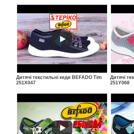
Дитячі текстильні кеди BEFADO Tim
Дитячі те
251X047
251Y068