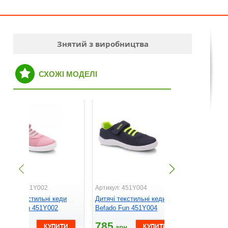
Знятий з виробництва
СХОЖІ МОДЕЛІ
ртикул: 451Y002
Артикул: 451Y004
Артикул: 3
итячі текстильні кеди
Дитячі текстильні кеди
Дитячі тек
efado Fun 451Y002
Befado Fun 451Y004
Befado Ti
785
785
625
грн.
грн.
грн