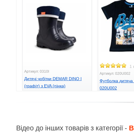
1 
Артикул: 0310I
Артикул: 020U002
Дитячі чобітки DEMAR DINO I
Футболка дитяч
(графіт) з EVA (пінка)
020U002
675
198
грн.
грн.
Відео до інших товарів з категорії -
B