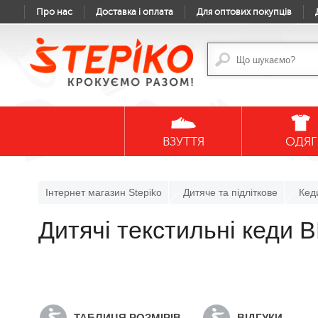
Про нас
Доставка і оплата
Для оптових покупців
ВЗУТТЯ
ОДЯГ
Інтернет магазин Stepiko
Дитяче та підліткове
Кед
Дитячі текстильні кеди
ТАБЛИЦЯ РОЗМІРІВ
ВІДГУКИ