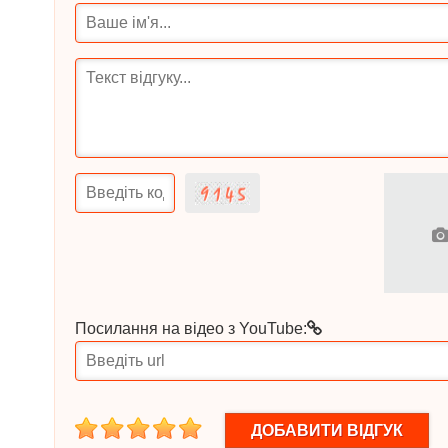
Посилання на відео з YouTube:
1
2
3
4
5