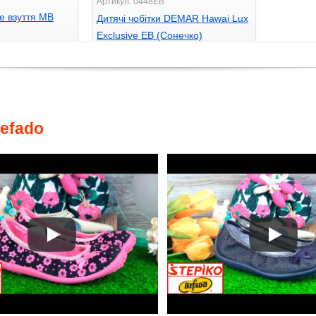
Артикул: 0448EB
е взуття MB
Дитячі чобітки DEMAR Hawai Lux
Exclusive EB (Сонечко)
399
грн.
efado