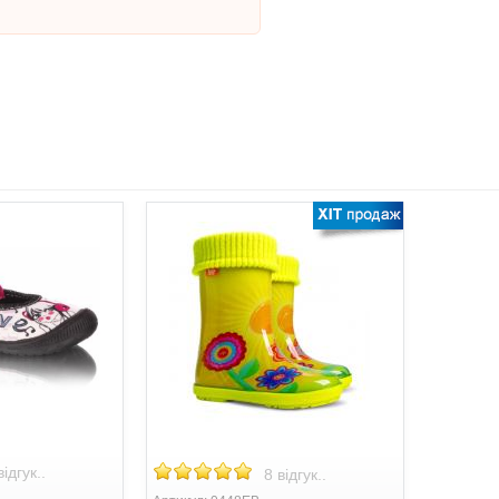
відгук..
8 відгук..