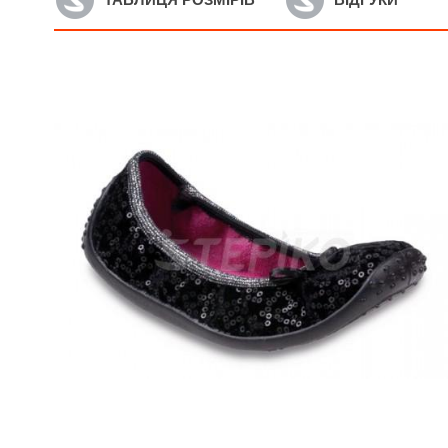
А
1 відгук..
Д
Артикул: 980X066
B
Дитячі текстильні балетки
BEFADO NELLY 980X066