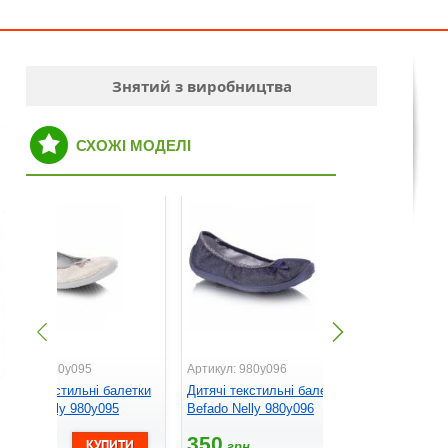
Знятий з виробництва
СХОЖІ МОДЕЛІ
ртикул: 980y095
Артикул: 980y096
Артикул: 9
итячі текстильні балетки
Дитячі текстильні балетки
Дитячі тек
efado Nelly 980y095
Befado Nelly 980y096
Befado Nel
350
350
290
грн.
грн.
грн