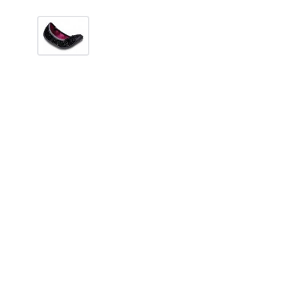
180
грн.