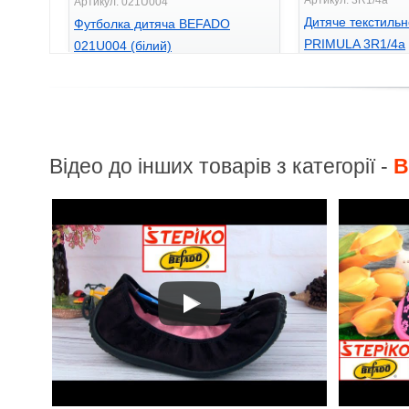
Артикул: 021U004
Дитяче текстильн
Футболка дитяча BEFADO
PRIMULA 3R1/4a
021U004 (білий)
198
198
грн.
грн.
Відео до інших товарів з категорії -
B