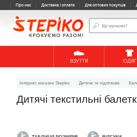
Про нас
Доставка і оплата
Для оптових покупців
ВЗУТТЯ
ОДЯГ
Інтернет магазин Stepiko
Дитяче та підліткове
Бал
Дитячі текстильні бале
ТАБЛИЦЯ РОЗМІРІВ
ВІДГУКИ