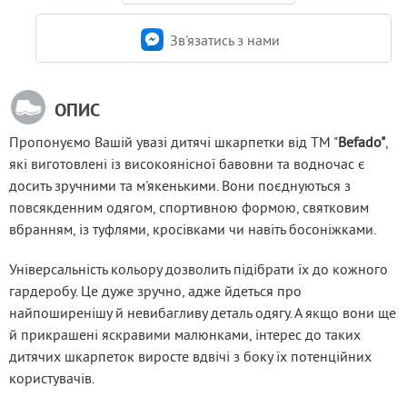
Зв'язатись з нами
ОПИС
Пропонуємо Вашій увазі дитячі шкарпетки від ТМ "
Befado"
, 
які виготовлені із високоянісної бавовни та водночас є 
досить зручними та м'якенькими. Вони поєднуються з 
повсякденним одягом, спортивною формою, святковим 
вбранням, із туфлями, кросівками чи навіть босоніжками.
Універсальність кольору дозволить підібрати їх до кожного 
гардеробу. Це дуже зручно, адже йдеться про 
найпоширенішу й невибагливу деталь одягу. А якщо вони ще 
й прикрашені яскравими малюнками, інтерес до таких 
дитячих шкарпеток виросте вдвічі з боку їх потенційних 
користувачів.