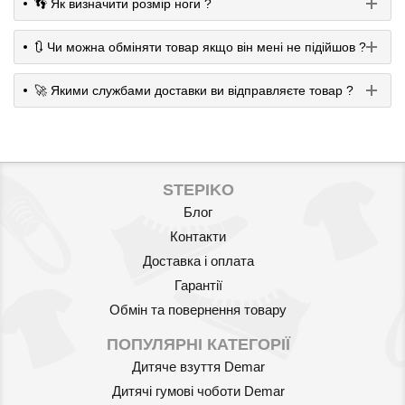
👣 Як визначити розмір ноги ?
Артикул: 591/02
🔃 Чи можна обміняти товар якщо він мені не підійшов ?
Шкарпетки хлопкові протиковзні
12m+ (3 пари/уп.) Babyono
🚀 Якими службами доставки ви відправляєте товар ?
591/02
100
грн.
STEPIKO
Блог
Контакти
Доставка і оплата
Гарантії
Обмін та повернення товару
Артикул: 589/03
ПОПУЛЯРНІ КАТЕГОРІЇ
Дитяче взуття Demar
Шкарпетки хлопкові протиковзні
Дитячі гумові чоботи Demar
6m+ (3 пари/уп.) Babyono 589/03