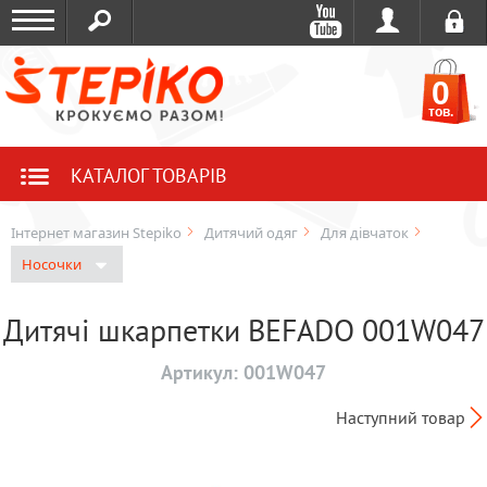
0
тов.
КАТАЛОГ ТОВАРІВ
Інтернет магазин Stepiko
Дитячий одяг
Для дівчаток
Носочки
Дитячі шкарпетки BEFADO 001W047
Артикул:
001W047
Наступний товар