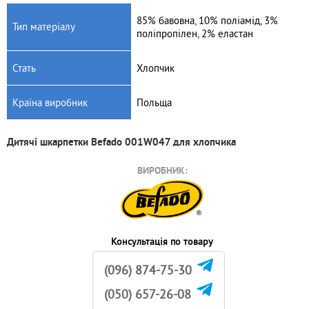
85% бавовна, 10% поліамід, 3%
Тип матеріалу
поліпропілен, 2% еластан
Артикул: 589/03
Артикул: 589/02
Стать
Хлопчик
Шкарпетки хлопкові
Шкарпетки хлопкові
протиковзні 6m+ (3 пари/
протиковзні 6m+ (3 пари/
уп.) Babyono 589/03
уп.) Babyono 589/02
Країна виробник
Польща
100
грн.
100
грн.
Дитячі шкарпетки Befado 001W047 для хлопчика
ВИРОБНИК:
Консультація по товару
(096) 874-75-30
(050) 657-26-08