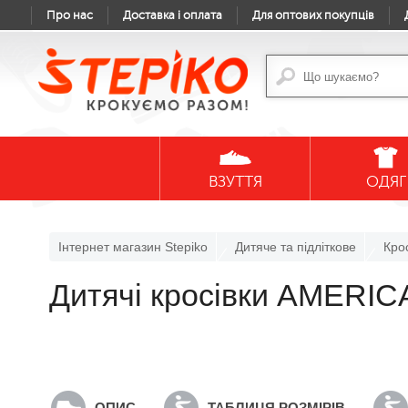
Про нас
Доставка і оплата
Для оптових покупців
ВЗУТТЯ
ОДЯГ
Інтернет магазин Stepiko
Дитяче та підліткове
Кро
Дитячі кросівки AMERIC
ОПИС
ТАБЛИЦЯ РОЗМІРІВ