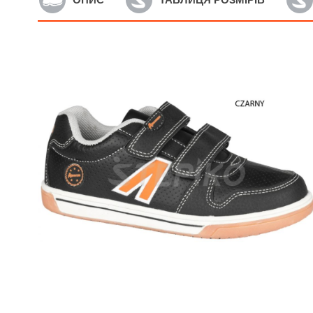
Артикул: 137/22-1
А
Дитячі кросівки з LED
Д
підсвіткою American club
c