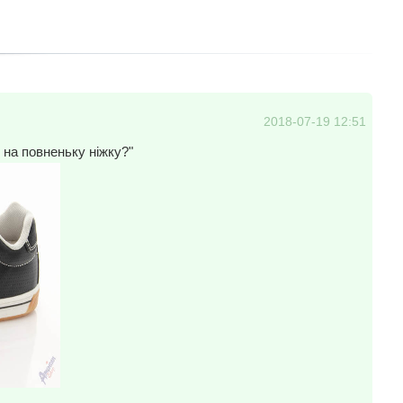
2018-07-19 12:51
 на повненьку ніжку?"