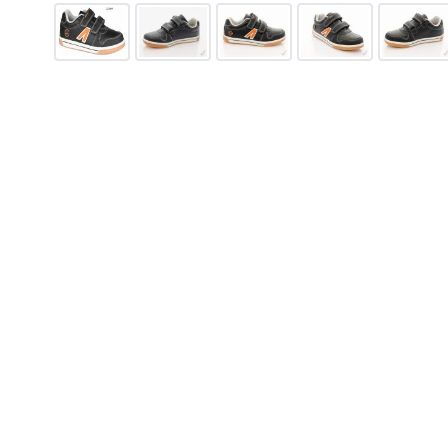
137/22-1 (білий)
1045
грн.