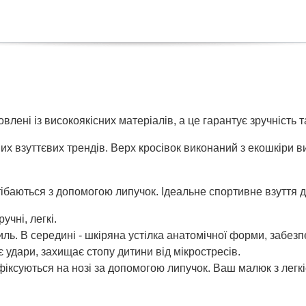
овлені із високоякісних матеріалів, а це гарантує зручність
х взуттєвих трендів. Верх кросівок виконаний з екошкіри вис
тібаються з допомогою липучок. Ідеальне спортивне взуття д
учні, легкі.
тиль. В середині - шкіряна устілка анатомічної форми, забезп
 удари, захищає стопу дитини від мікростресів.
фіксуються на нозі за допомогою липучок. Ваш малюк з легкі