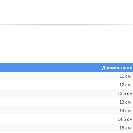
Довжина устіл
11 см
12 см
12,5 см
13 см
14 см
14,5 см
15 см