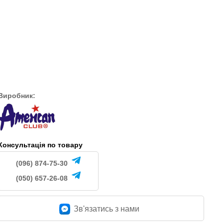
137/22-1 (білий)
1040
н.
грн.
1045
грн.
Виробник:
Консультація по товару
(096) 874-75-30
(050) 657-26-08
Зв'язатись з нами