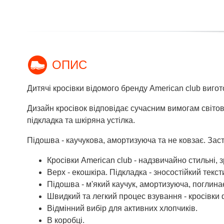
ОПИС
Дитячі кросівки відомого бренду American club вигот
Дизайн кросівок відповідає сучасним вимогам світови
підкладка та шкіряна устілка.
Підошва - каучукова, амортизуюча та не ковзає. Зас
Кросівки American club - надзвичайно стильні, зр
Верх - екошкіра. Підкладка - зносостійкий текс
Підошва - м'який каучук, амортизуюча, поглинає
Швидкий та легкий процес взування - кросівки 
Відмінний вибір для активних хлопчиків.
В коробці.