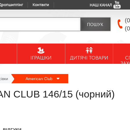
Дропшиппінг
Контакти
НАШ КАНАЛ
(
(
ІГРАШКИ
ДИТЯЧІ ТОВАРИ
С
ЗА
сівки
American Club
AN CLUB 146/15 (чорний)
ВІДГУКИ