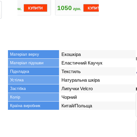
1050
1050
1040
грн.
грн.
гр
Екошкіра
Матеріал верху
Еластичний Каучук
Матеріал підошви
Текстиль
Підкладка
Натуральна шкіра
Устілка
Липучки Velcro
Застібка
Чорний
Колір
Китай/Польща
Країна виробник