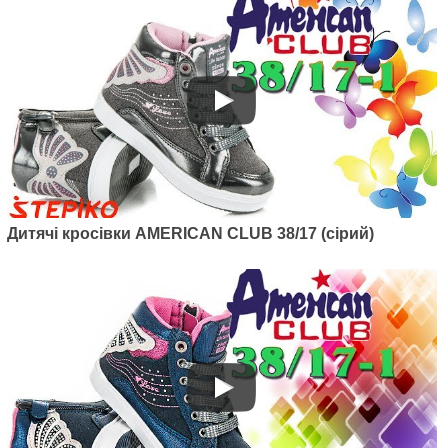
American club 137/22-1 (білий)
1045
грн.
Дитячі кросівки AMERICAN CLUB 38/17 (сірий)