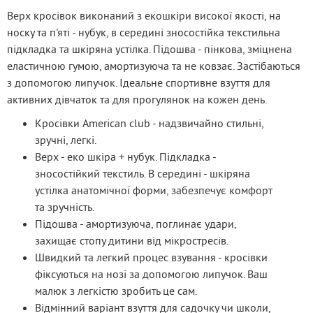
Верх кросівок виконаний з екошкіри високої якості, на 
носку та п'яті - нубук, в середині зносостійка текстильна 
підкладка та шкіряна устілка. Підошва - пінкова, зміцнена 
еластичною гумою, амортизуюча та не ковзає. Застібаються 
з допомогою липучок. Ідеальне спортивне взуття для 
активних дівчаток та для прогулянок на кожен день.
Кросівки American club - надзвичайно стильні,
зручні, легкі.
Верх - еко шкіра + нубук. Підкладка -
зносостійкий текстиль. В середині - шкіряна
устілка анатомічної форми, забезпечує комфорт
та зручність.
Підошва - амортизуюча, поглинає удари,
захищає стопу дитини від мікростресів.
Швидкий та легкий процес взування - кросівки
фіксуються на нозі за допомогою липучок. Ваш
малюк з легкістю зробить це сам.
Відмінний варіант взуття для садочку чи школи,