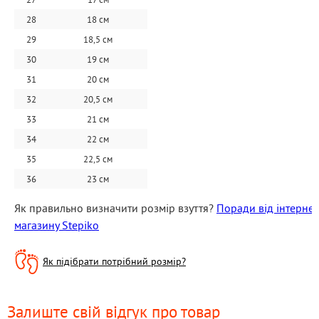
28
18 см
29
18,5 см
30
19 см
31
20 см
32
20,5 см
33
21 см
34
22 см
35
22,5 см
36
23 см
Як правильно визначити розмір взуття? 
Поради від інтернет 
магазину Stepiko
Як підібрати потрібний розмір?
Залиште свій відгук про товар