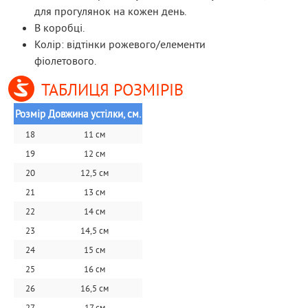
для прогулянок на кожен день.
В коробці.
Колір: відтінки рожевого/елементи
фіолетового.
ТАБЛИЦЯ РОЗМІРІВ
Розмір
Довжина устілки, см.
18
11 см
19
12 см
20
12,5 см
21
13 см
22
14 см
23
14,5 см
24
15 см
25
16 см
26
16,5 см
27
17 см