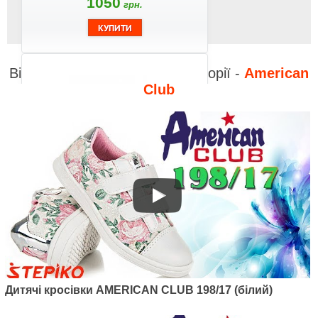
1050
грн.
Відео до інших товарів з категорії -
American
Club
Артикул: 120/22
Дитячі кросівки American club
120/22 (білий/рожевий)
1050
грн.
Дитячі кросівки AMERICAN CLUB 198/17 (білий)