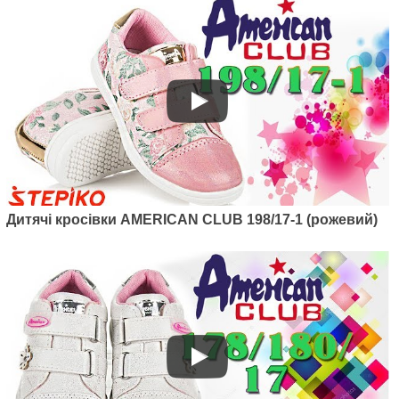
Артикул: 124/22-1
Дитячі кросівки American club
124/22-1 (рожевий)
1040
грн.
Дитячі кросівки AMERICAN CLUB 198/17-1 (рожевий)