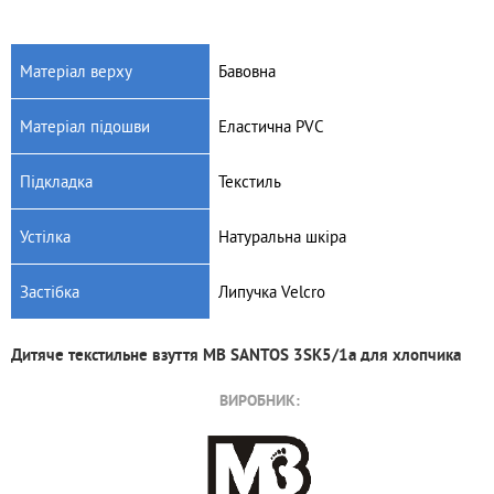
Матеріал верху
Бавовна
Матеріал підошви
Еластична PVC
Артикул: 3T1/1a
Артикул: 4BT8/3a
Дитяче текстильне взуття
Дитячі текстильні кеди MB
Підкладка
Текстиль
MB GUMIS 3T1/1a
STOKROTKA 4BT8/3a
195
грн.
250
грн.
Устілка
Натуральна шкіра
Застібка
Липучка Velcro
Дитяче текстильне взуття MB SANTOS 3SK5/1a для хлопчика
ВИРОБНИК: