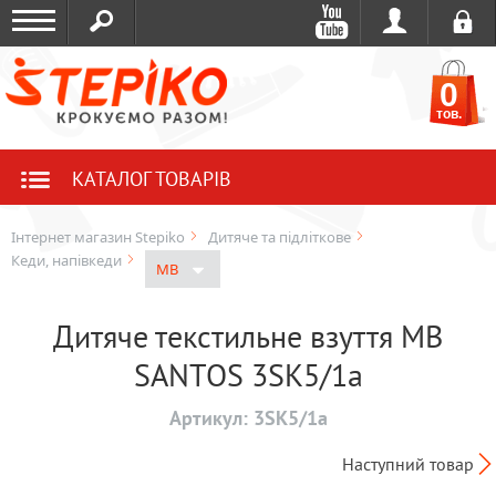
0
тов.
КАТАЛОГ ТОВАРІВ
Інтернет магазин Stepiko
Дитяче та підліткове
Кеди, напівкеди
MB
Дитяче текстильне взуття MB
SANTOS 3SK5/1a
Артикул:
3SK5/1a
Наступний товар