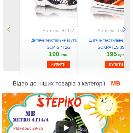
Артикул: 4T1/2
Артикул: 3SK1/3
Дитяче текстильне взуття MB
Дитяче текстильне взу
GUMIS 4T1/2
SOKRATES 3SK1/3
190
195
грн.
грн.
Відео до інших товарів з категорії -
MB