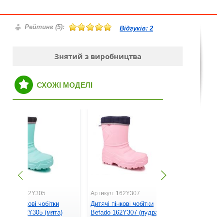
Рейтинг (
5
):
Відгуків:
2
Знятий з виробництва
СХОЖІ МОДЕЛІ
ртикул: 162Y305
Артикул: 162Y307
Артикул: E
итячі пінкові чобітки
Дитячі пінкові чобітки
Дитячі пінк
efado 162Y305 (мята)
Befado 162Y307 (пудра)
Raweks Ew