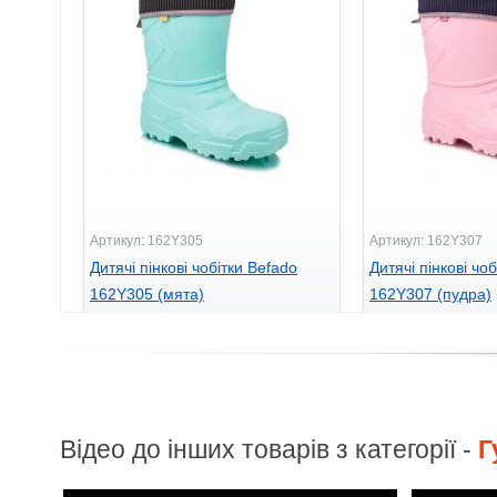
Артикул: 162Y305
Артикул: 162Y307
Дитячі пінкові чобітки Befado
Дитячі пінкові чо
162Y305 (мята)
162Y307 (пудра)
595
595
грн.
грн.
Відео до інших товарів з категорії -
Г