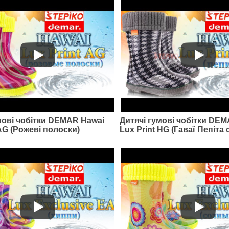
мові чобітки DEMAR Hawai
Дитячі гумові чобітки DE
 AG (Рожеві полоски)
Lux Print HG (Гаваї Пепіта 