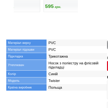
595
595
545
грн.
грн.
грн
PVC
Матеріал верху
PVC
Матеріал підошви
Трикотажна
Підкладка
Носок з поліестру на флісовій
Утеплювач
підкладці
Синій
Колір
Twister
Модель
Польща
Країна виробник