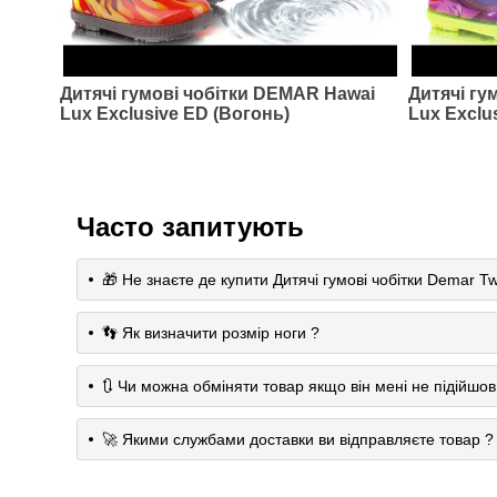
Дитячі гумові чобітки DEMAR Hawai
Дитячі гу
Lux Exclusive ED (Вогонь)
Lux Exclus
Часто запитують
🎁 Не знаєте де купити Дитячі гумові чобітки Demar Tw
👣 Як визначити розмір ноги ?
🔃 Чи можна обміняти товар якщо він мені не підійшов
🚀 Якими службами доставки ви відправляєте товар ?