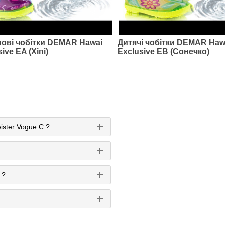
мові чобітки DEMAR Hawai
Дитячі чобітки DEMAR Haw
ive EA (Хіпі)
Exclusive EB (Сонечко)
ister Vogue C ?
 ?