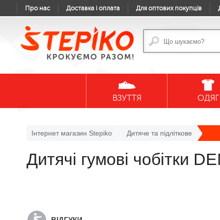
Про нас
Доставка і оплата
Для оптових покупців
ВЗУТТЯ
ОДЯГ
Інтернет магазин Stepiko
Дитяче та підліткове
Дитячі гумові чобітки D
ВІДГУКИ