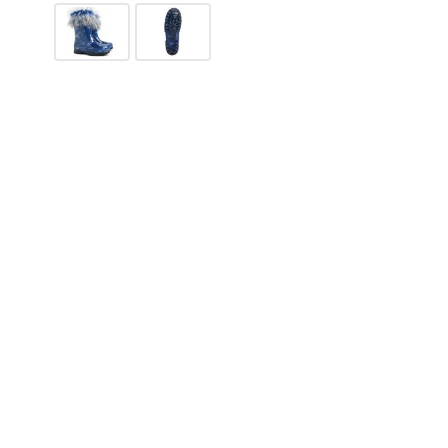
545
грн.