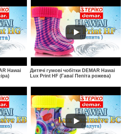
MAR Hawai
Дитячі гумові чобітки DEMAR Hawai
сіра)
Lux Print HF (Гаваї Пепіта рожева)