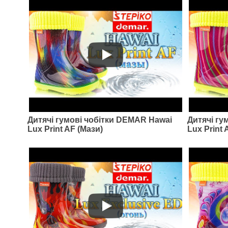
Артикул: Ewa2
Дитячі пінкові чобітки Raweks
Ewa2 (жовтий)
Дитячі гумові чобітки DEMAR Hawai
Дитячі гу
Lux Print AF (Мази)
Lux Print
545
грн.