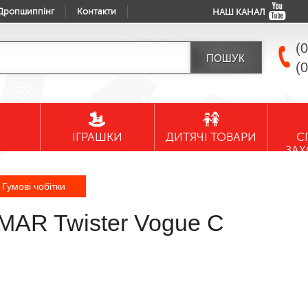
Дропшиппінг
Контакти
НАШ КАНАЛ
(
(
ІГРАШКИ
ДИТЯЧІ ТОВАРИ
С
ЗА
Гумові чобітки
EMAR Twister Vogue C