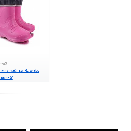
Ewa3
інкові чобітки Raweks
ожевий)
.