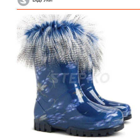
Артикул: Ewa2
А
Дитячі пінкові чобітки
Д
Raweks Ewa2 (жовтий)
B