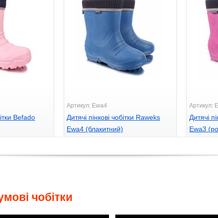
Артикул: Ewa4
Артикул: 
бітки Befado
Дитячі пінкові чобітки Raweks
Дитячі п
Ewa4 (блакитний)
Ewa3 (р
545
545
грн.
грн
умові чобітки