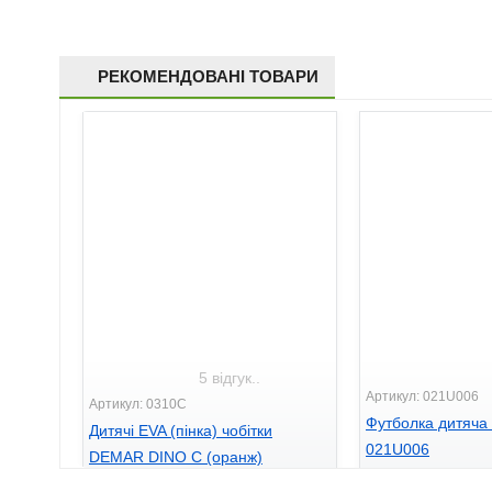
РЕКОМЕНДОВАНІ ТОВАРИ
5 відгук..
Артикул: 021U006
Артикул: 0310С
Футболка дитяч
Дитячі EVA (пінка) чобітки
021U006
DEMAR DINO С (оранж)