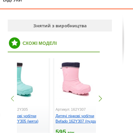
Знятий з виробництва
СХОЖІ МОДЕЛІ
ртикул: 162Y305
Артикул: 162Y307
Артикул: E
итячі пінкові чобітки
Дитячі пінкові чобітки
Дитячі пінк
efado 162Y305 (мята)
Befado 162Y307 (пудра)
Raweks Ew
595
595
545
грн.
грн.
грн