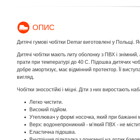
ОПИС
Дитячі гумові чобітки Demar виготовлені у Польщі. Я
Дитячі чобітки мають литу оболонку з ПВХ і знімний,
прати при температурі до 40 С. Підошва дитячих чобі
добре амортизує, має відмінний протектор. Її виступа
вигляд.
Чобітки зносостійкі і міцні. Діти з них виростають 
Легко чистити.
Високий підйом.
Утеплювач у формі носочка, який при бажанні 
Верх: водонепроникний - м'який ПВХ - не містить
Еластична підошва.
Внутрішня підкладка з приємної на дотик бавов