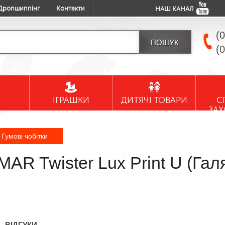
Дропшиппінг
Контакти
НАШ КАНАЛ
(
(
ІГРАШКИ
ДИТЯЧІ ТОВАРИ
С
ЗА
Гумові чобітки
MAR Twister Lux Print U (Гал
ВІДГУКИ