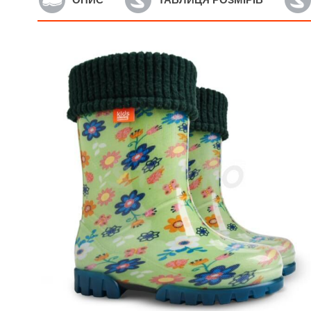
Артикул: Ewa2
А
Дитячі пінкові чобітки
Д
Raweks Ewa2 (жовтий)
B
545
грн.