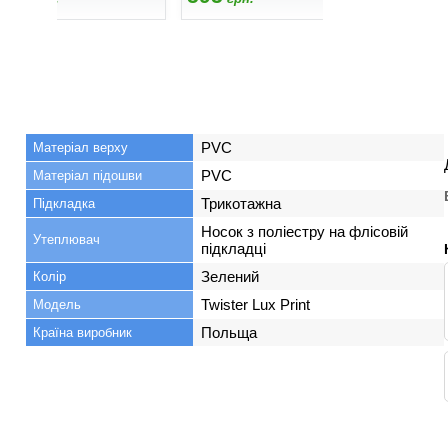
PVC
Матеріал верху
PVC
Матеріал підошви
Трикотажна
Підкладка
Носок з поліестру на флісовій
Утеплювач
підкладці
Зелений
Колір
Twister Lux Print
Модель
Польща
Країна виробник