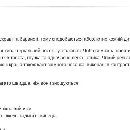
скраві та барвисті, тому сподобаються абсолютно кожній дит
 антибактеріальний носок - утеплювач. Чобітки можна носити 
тків товста, гнучка та одночасно легка і стійка. Чіткий ре
ючі краї, а також кант знімного носочка, виконані в контрас
набагато швидше, ніж вони зношуються.
можна вийняти.
 нікель, кадмій і свинець.
ни.