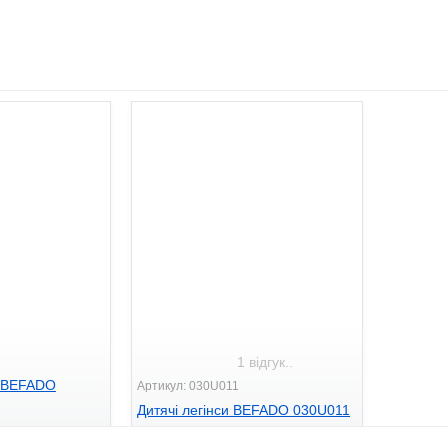
1 відгук..
а BEFADO
Артикул: 030U011
Дитячі легінси BEFADO 030U011