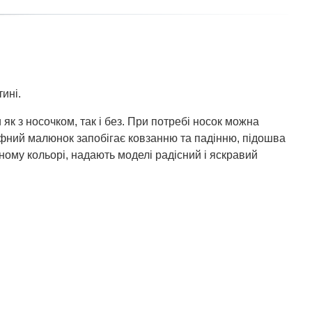
ині.
як з носочком, так і без. При потребі носок можна
льєфний малюнок запобігає ковзанню та падінню, підошва
тному кольорі, надають моделі радісний і яскравий