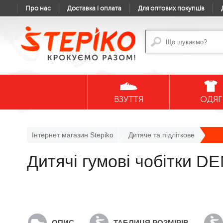
Про нас
Доставка і оплата
Для оптових покупців
ВЗУТТЯ
ОДЯГ
Інтернет магазин Stepiko
Дитяче та підліткове
Дитячі гумові чобітки DE
ОПИС
ТАБЛИЦЯ РОЗМІРІВ