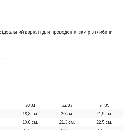
ж ідеальний варіант для проведення замірів глибини
30/31
32/33
34/35
.
18,8 см.
20 см.
21,5 см.
.
19,8 см.
21,3 см.
22,5 см.