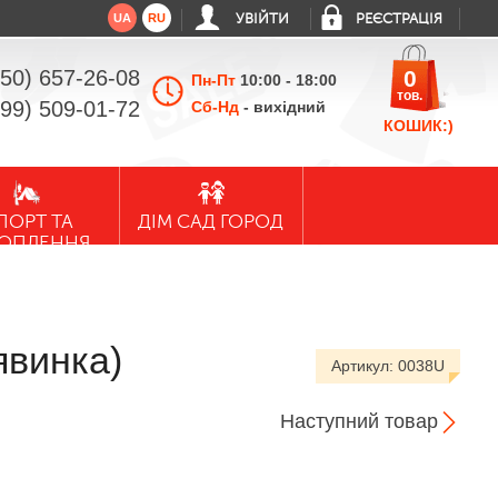
UA
RU
УВІЙТИ
РЕЄСТРАЦІЯ
050) 657-26-08
0
Пн-Пт
10:00 - 18:00
тов.
099) 509-01-72
Сб-Нд
- вихідний
КОШИК:)
ПОРТ ТА
ДІМ САД ГОРОД
ХОПЛЕННЯ
явинка)
Артикул:
0038U
Наступний товар