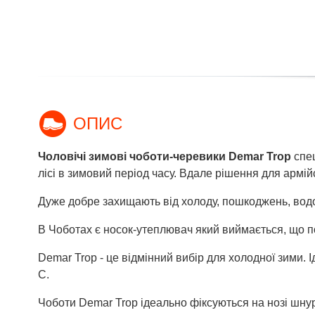
ОПИС
Чоловічі зимові чоботи-черевики Demar Trop
спе
лісі в зимовий період часу. Вдале рішення для армій
Дуже добре захищають від холоду, пошкоджень, водо
В Чоботах є носок-утеплювач який виймається, що пол
Demar Trop - це відмінний вибір для холодної зими.
С.
Чоботи Demar Trop ідеально фіксуються на нозі шнур