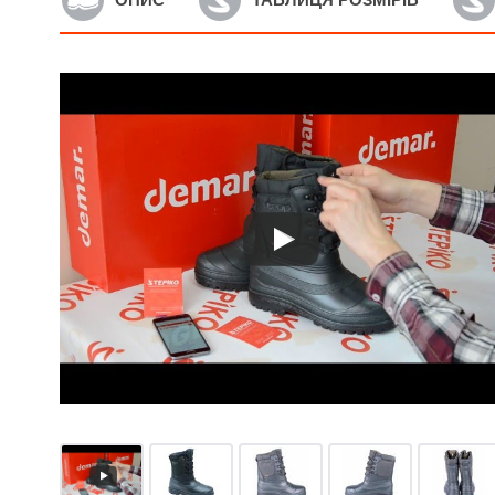
Артикул: CMRV-01
А
Чоловічі чоботи для
Ч
полювання і риболовлі
п