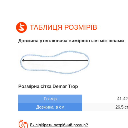
ТАБЛИЦЯ РОЗМІРІВ
Довжина утеплювача вимірюється між швами:
Розмірна сітка Demar Trop
Розмір
41-42
Довжина в см
26.5 с
Як підібрати потрібний розмір?