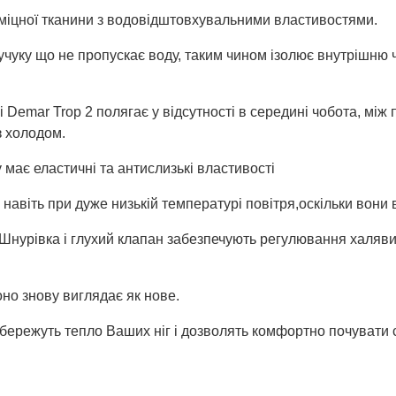
та міцної тканини з водовідштовхувальними властивостями.
чуку що не пропускає воду, таким чином ізолює внутрішню ч
і Demar Trop 2 полягає у відсутності в середині чобота, між
з холодом.
 має еластичні та антислизькі властивості
навіть при дуже низькій температурі повітря,оскільки вони 
Шнурівка і глухий клапан забезпечують регулювання халяви 
оно знову виглядає як нове.
кі збережуть тепло Ваших ніг і дозволять комфортно почуват