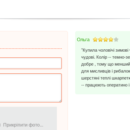
Ольга
"Купила чоловічі зимові 
чудові. Колір -- темно-з
добре , тому що менший
для мисливців і рибалок
шерстяні теплі шкарпет
-- працюють оператино і
Прикріпити фото...