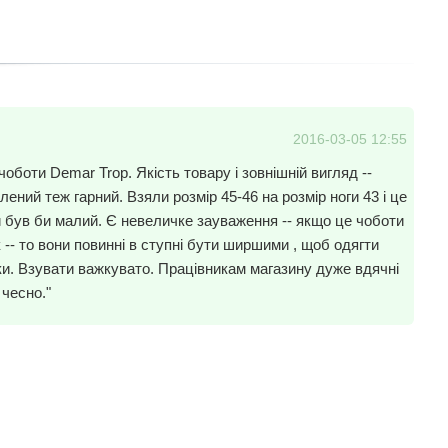
2016-03-05 12:55
чоботи Demar Trop. Якість товару і зовнішній вигляд --
елений теж гарний. Взяли розмір 45-46 на розмір ноги 43 і це
 був би малий. Є невеличке зауваження -- якщо це чоботи
 -- то вони повинні в ступні бути ширшими , щоб одягти
ки. Взувати важкувато. Працівникам магазину дуже вдячні
 чесно."