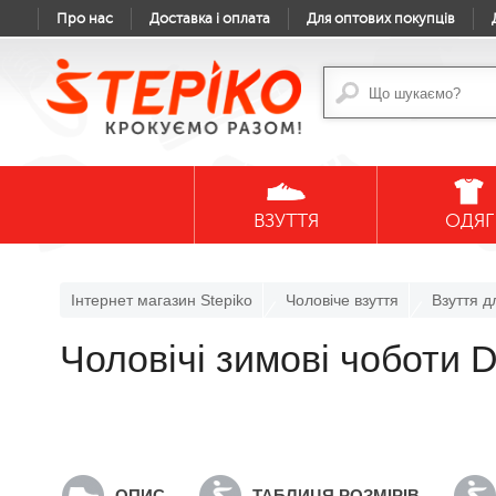
Про нас
Доставка і оплата
Для оптових покупців
ВЗУТТЯ
ОДЯГ
Інтернет магазин Stepiko
Чоловіче взуття
Взуття д
Чоловічі зимові чоботи
ОПИС
ТАБЛИЦЯ РОЗМІРІВ