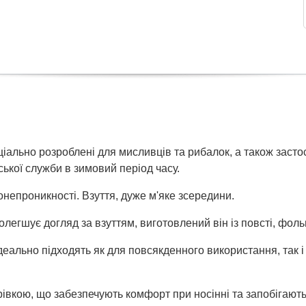
ціально розроблені для мисливців та рибалок, а також засто
ської служби в зимовий період часу.
непроникності. Взуття, дуже м'яке зсередини.
егшує догляд за взуттям, виготовлений він із повсті, фольг
 Ідеально підходять як для повсякденного використання, так
івкою, що забезпечують комфорт при носінні та запобігают