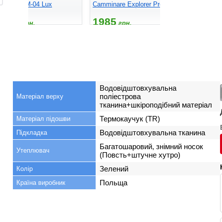
ogo ETSM-04 Lux
Camminare Explorer Pro
Camminare 
1779
1985
1395
грн.
грн.
гр
Водовідштовхувальна
поліестрова
Матеріал верху
тканина+шкіроподібний матеріал
Термокаучук (TR)
Матеріал підошви
Водовідштовхувальна тканина
Підкладка
Багатошаровий, знімний носок
Утеплювач
(Повсть+штучне хутро)
Зелений
Колір
Польща
Країна виробник