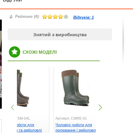
Рейтинг (
4
):
Відгуків:
1
Знятий з виробництва
СХОЖІ МОДЕЛІ
ртикул: ETSM-04L
Артикул: CMRE-01
Артикул: C
оловічі чоботи для
Чоловічі чоботи для
Чоловічі ч
олювання та риболовлі
полювання і риболовлі
полювання