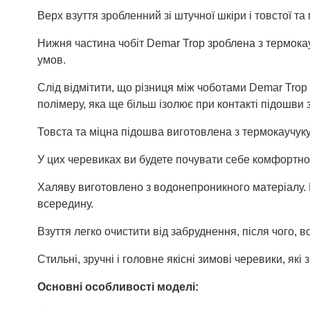
Верх взуття зробленний зі штучної шкіри і товстої 
Нижня частина чобіт Demar Trop зроблена з термокау
умов.
Слід відмітити, що різниця між чоботами Demar Trop 
полімеру, яка ще більш ізолює при контакті підошви 
Товста та міцна підошва виготовлена з термокаучуку
У цих черевиках ви будете почувати себе комфортно 
Халяву виготовлено з водонепроникного матеріалу. 
всередину.
Взуття легко очистити від забруднення, після чого, в
Стильні, зручні і головне якісні зимові черевики, я
Основні особливості моделі: