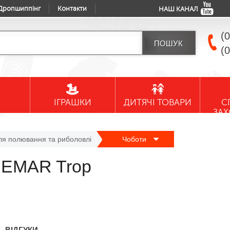
Дропшиппінг
Контакти
НАШ КАНАЛ
(
(
ІГРАШКИ
ДИТЯЧІ ТОВАРИ
С
ЗА
ля полювання та риболовлі
Чоботи
 DEMAR Trop
ВІДГУКИ