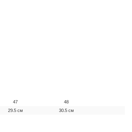
47
48
29.5 см
30.5 см