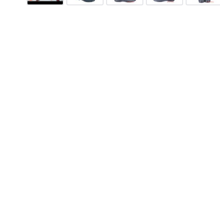
Camminare Voyager
F
995
грн.