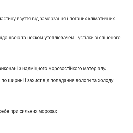
астину взуття від замерзання і поганих кліматичних
 підошвою та носком-утеплювачем - устілки зі спіненого
виконані з надміцного морозостійкого матеріалу.
по ширині і захист від попадання вологи та холоду
и себе при сильних морозах