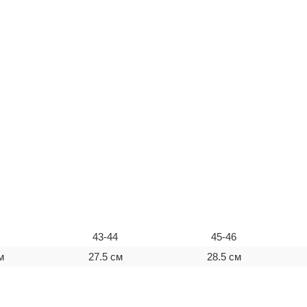
43-44
45-46
м
27.5 см
28.5 см