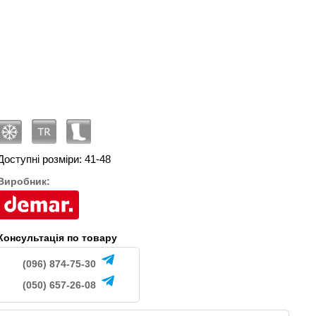
Forester
Camminare Voyager Camo
Camminare Voyager
1175
995
н.
грн.
грн.
Доступні розміри: 41-48
Виробник:
Консультація по товару
(096) 874-75-30
(050) 657-26-08