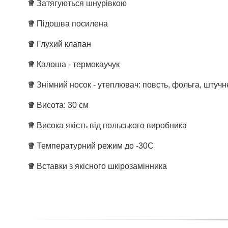
♕
Затягуються шнурівкою
♕
Підошва посилена
♕
Глухий клапан
♕
Калоша - термокаучук
♕
Знімний носок - утеплювач: повсть, фольга, штучн
♕
Висота: 30 см
♕
Висока якість від польського виробника
♕
Температурний режим до -30С
♕
Вставки з якісного шкірозамінника