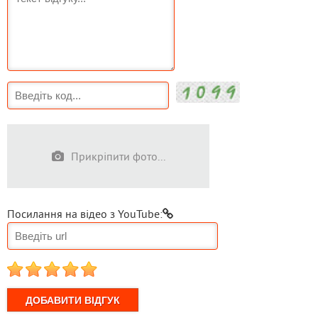
Прикріпити фото...
Посилання на відео з YouTube:
1
2
3
4
5