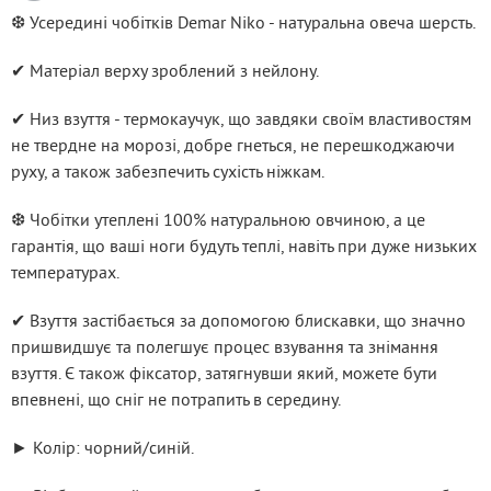
❆ Усередині чобітків Demar Niko - натуральна овеча шерсть.
✔ Матеріал верху зроблений з нейлону.
✔ Низ взуття - термокаучук, що завдяки своїм властивостям 
не твердне на морозі, добре гнеться, не перешкоджаючи 
руху, а також забезпечить сухість ніжкам.
❆ Чобітки утеплені 100% натуральною овчиною, а це 
гарантія, що ваші ноги будуть теплі, навіть при дуже низьких 
температурах.
✔ Взуття застібається за допомогою блискавки, що значно 
пришвидшує та полегшує процес взування та знімання 
взуття. Є також фіксатор, затягнувши який, можете бути 
впевнені, що сніг не потрапить в середину.
► Колір: чорний/синій.