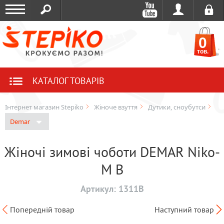
0
тов.
КАТАЛОГ ТОВАРІВ
Інтернет магазин Stepiko
Жіноче взуття
Дутики, сноубутси
Demar
Жіночі зимові чоботи DEMAR Niko-
M B
Артикул:
1311B
Попередній товар
Наступний товар