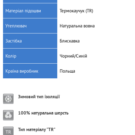
Матеріал підошви
Термокаучук (TR)
Утеплювач
Натуральна вовна
Застібка
Блискавка
Колір
Чорний/Синій
Країна виробник
Польща
Зимовий тип ізоляції
100% натуральна шерсть
Тип матеріалу "TR"