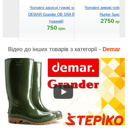
Чоловічі захисні гумові чоботи
Чоловічі зимові чоботи
DEMAR Grander OB SRA BLACK
Hunter Special
2750
(чорний)
грн.
750
грн.
Відео до інших товарів з категорії -
Demar