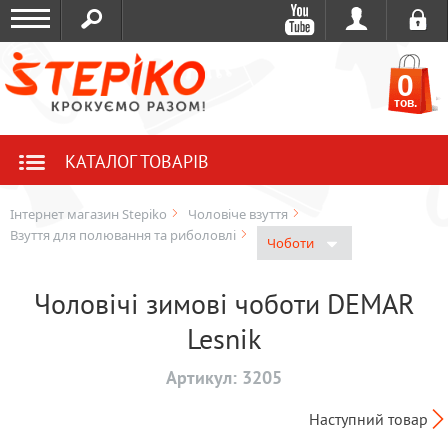
0
тов.
КАТАЛОГ ТОВАРІВ
Інтернет магазин Stepiko
Чоловіче взуття
Взуття для полювання та риболовлі
Чоботи
Чоловічі зимові чоботи DEMAR
Lesnik
Артикул:
3205
Наступний товар