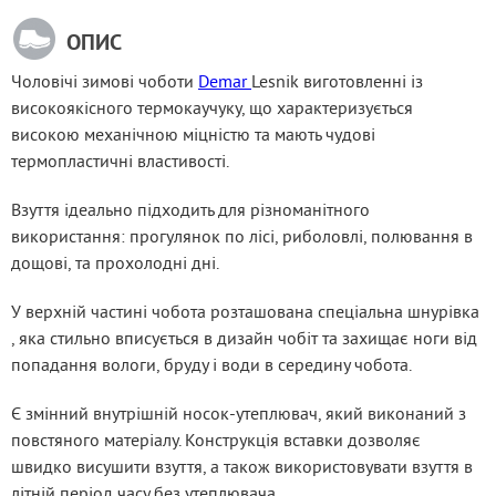
ОПИС
Чоловічі зимові чоботи 
Demar 
Lesnik виготовленні із 
високоякісного термокаучуку, що характеризується 
високою механічною міцністю та мають чудові 
термопластичні властивості.
Взуття ідеально підходить для різноманітного 
використання: прогулянок по лісі, риболовлі, полювання в 
дощові, та прохолодні дні.
У верхній частині чобота розташована спеціальна шнурівка 
, яка стильно вписується в дизайн чобіт та захищає ноги від 
попадання вологи, бруду і води в середину чобота.
Є змінний внутрішній носок-утеплювач, який виконаний з 
повстяного матеріалу. Конструкція вставки дозволяє 
швидко висушити взуття, а також використовувати взуття в 
літній період часу без утеплювача.