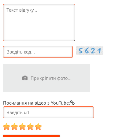
Прикріпити фото...
Посилання на відео з YouTube:
1
2
3
4
5