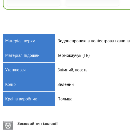
Матеріал верху
Водонепроникна поліестрова тканина
Матеріал підошви
Термокаучук (TR)
Артикул: CMRF-01
Артикул: CMRV-02
Чоловічі чоботи для
Чоловічі чоботи для
Утеплювач
Знімний, повсть
полювання і риболовлі
полювання і риболовлі
Camminare Forester
Camminare Voyager Camo
1395
грн.
1175
грн.
Колір
Зелений
Країна виробник
Польща
Зимовий тип ізоляції