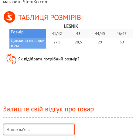
магазині StepiKo.com
ТАБЛИЦЯ РОЗМІРІВ
LESNIK
Розмір
41/42
43
44/45
46/47
Довжина вкладки 
27,5
28,5
29
30
в см
Як підібрати потрібний розмір?
Залиште свій відгук про товар