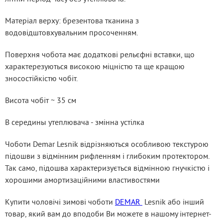
Матеріал верху: брезентова тканина з 
водовідштовхувальним просоченням.
Поверхня чобота має додаткові рельєфні вставки, що 
характерезуються високою міцністю та ще кращою 
зносостійкістю чобіт.
Висота чобіт ~ 35 см
В середины утеплювача - змінна устілка
Чоботи Demar Lesnik відрізняються особливою текстурою 
підошви з відмінним рифленням і глибоким протектором. 
Так само, підошва характеризується відмінною гнучкістю і 
хорошими амортизаційними властивостями
Купити чоловічі зимові чоботи 
DEMAR 
 Lesnik або інший 
товар, який вам до вподоби Ви можете в нашому інтернет-