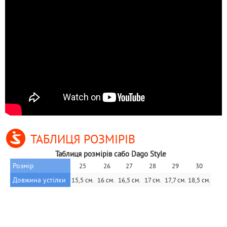
ТАБЛИЦЯ РОЗМІРІВ
Таблиця розмірів сабо Dago Style
Розмір
25
26
27
28
29
30
Довжина устілки
15,5 см.
16 см.
16,5 см.
17 см.
17,7 см.
18,5 см.