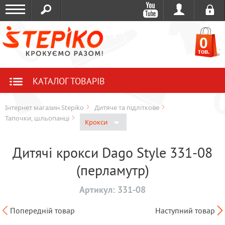
0
тов.
КАТАЛОГ ТОВАРІВ
Інтернет магазин Stepiko
Дитяче та підліткове
Тапочки, шльопанці
Крокси
Дитячі крокси Dago Style 331-08
(перламутр)
Артикул:
331-08
Попередній товар
Наступний товар