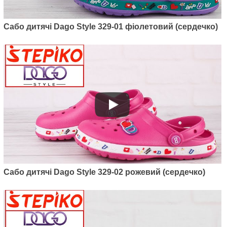
Style M6001-06 (фіолет)
375
грн.
Сабо дитячі Dago Style 329-01 фіолетовий (сердечко)
Артикул: 2091-03
Сабо дитячі Dago Style 329-02 рожевий (сердечко)
Крокси Kredo 2091-03 (темно-
зелений)
395
грн.