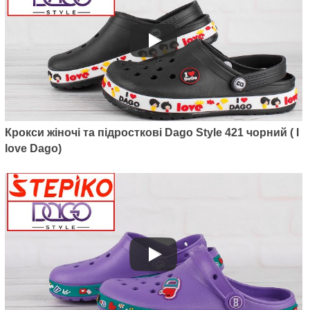
Артикул: M6001-07
Дитячі утеплені сабо Dago Style
M6001-07 (чорний)
375
грн.
Крокси жіночі та підросткові Dago Style 421 чорний ( I
love Dago)
Артикул: M6001-06
Дитячі утеплені крокси Dago