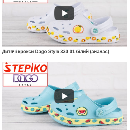
Дитячі крокси Dago Style 330-01 білий (ананас)
Артикул: 2091-02
Крокси Kredo 2091-02 (лаванда/
фіолет)
395
грн.