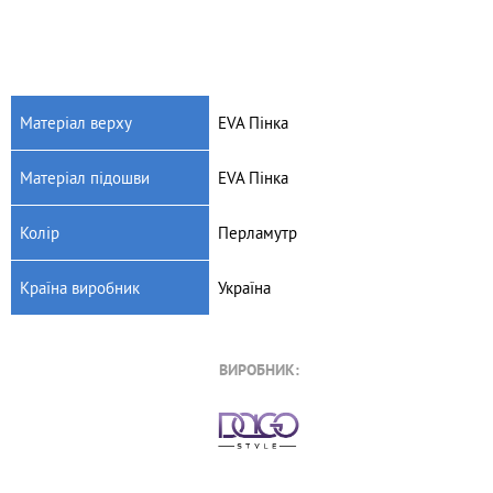
Матеріал верху
EVA Пінка
Матеріал підошви
EVA Пінка
Колір
Перламутр
Країна виробник
Україна
ВИРОБНИК: