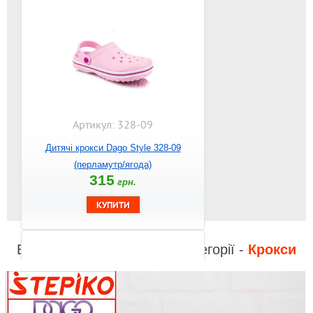
Артикул: 328-09
Дитячі крокси Dago Style 328-09
(перламутр/ягода)
315
грн.
Відео до інших товарів з категорії -
Крокси