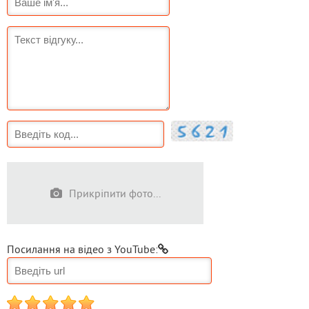
Прикріпити фото...
Посилання на відео з YouTube:
1
2
3
4
5