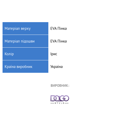
Матеріал верху
EVA Пінка
Матеріал підошви
EVA Пінка
Колір
Ірис
Країна виробник
Україна
ВИРОБНИК: