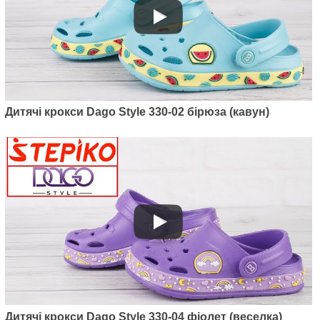
Дитячі крокси Dago Style 330-02 бірюза (кавун)
Дитячі крокси Dago Style 330-04 фіолет (веселка)