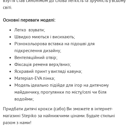
взуття став синонімом до слова легкість та зручність у всьому 
світі.
Основні переваги моделі:
Легко взувати;
Швидко миються і висихають;
Різнокольорова вставка на підошві для
підкреслення дизайну;
Вентеляційний отвір;
Фіксація ременя верх/вниз;
Яскравий принт у вигляді кавуна;
Матеріал-EVA пінка;
Модель ідеально підійде для ігор на дитячому
майданчику, прогулянки по місту/селі чи біля
водойми;
Придбати дитячі крокси (сабо) Ви зможете в інтернет-
магазині Stepiko за найнижчими цінами. Будьте стильні 
разом з нами!