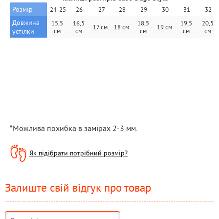
Розмір
24-25
26
27
28
29
30
31
32
Довжина 
15,5 
16,5 
18,5 
19,5 
20,5 
17 см.
18 см.
19 см.
устілки
см.
см.
см.
см.
см.
*Можлива похибка в замірах 2-3 мм.
Як підібрати потрібний розмір?
Залиште свій відгук про товар