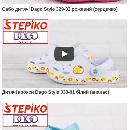
Артикул: 2091-03
Сабо дитячі Dago Style 329-02 рожевий (сердечко)
Крокси Kredo 2091-03 (темно-
зелений)
395
грн.
Дитячі крокси Dago Style 330-01 білий (ананас)
Артикул: 2091-02
Крокси Kredo 2091-02 (лаванда/
фіолет)
395
грн.