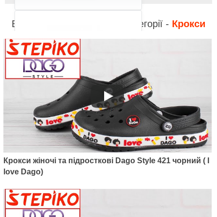
Відео до інших товарів з категорії -
Крокси
Артикул: M6001-07
Дитячі утеплені сабо Dago Style
M6001-07 (чорний)
375
грн.
Крокси жіночі та підросткові Dago Style 421 чорний ( I
love Dago)