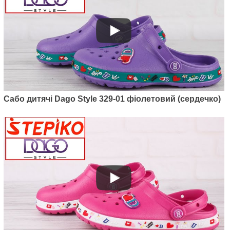
Артикул: M6001-06
Дитячі утеплені крокси Dago
Style M6001-06 (фіолет)
375
грн.
Сабо дитячі Dago Style 329-01 фіолетовий (сердечко)