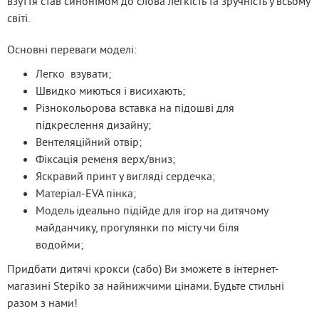
взуття став синонімом до слова легкість та зручність у всьому 
світі.
Основні переваги моделі:
Легко взувати;
Швидко миються і висихають;
Різнокольорова вставка на підошві для
підкреслення дизайну;
Вентеляційний отвір;
Фіксація ременя верх/вниз;
Яскравий принт у вигляді сердечка;
Матеріал-EVA пінка;
Модель ідеально підійде для ігор на дитячому
майданчику, прогулянки по місту чи біля
водойми;
Придбати дитячі крокси (сабо) Ви зможете в інтернет-
магазині Stepiko за найнижчими цінами. Будьте стильні 
разом з нами!