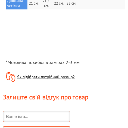
Довжина 
21,5 
21 см.
22 см.
23 см.
устілки
см.
*Можлива похибка в замірах 2-3 мм.
Як підібрати потрібний розмір?
Залиште свій відгук про товар