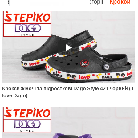
Відео до інших товарів з категорії -
Крокси
Артикул: M6001-07
Дитячі утеплені сабо Dago Style
M6001-07 (чорний)
375
грн.
Крокси жіночі та підросткові Dago Style 421 чорний ( I
love Dago)