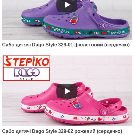
Артикул: M6001-06
Дитячі утеплені крокси Dago
Style M6001-06 (фіолет)
375
грн.
Сабо дитячі Dago Style 329-01 фіолетовий (сердечко)
Артикул: 2091-03
Сабо дитячі Dago Style 329-02 рожевий (сердечко)
Крокси Kredo 2091-03 (темно-