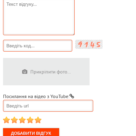
Прикріпити фото...
Посилання на відео з YouTube:
1
2
3
4
5