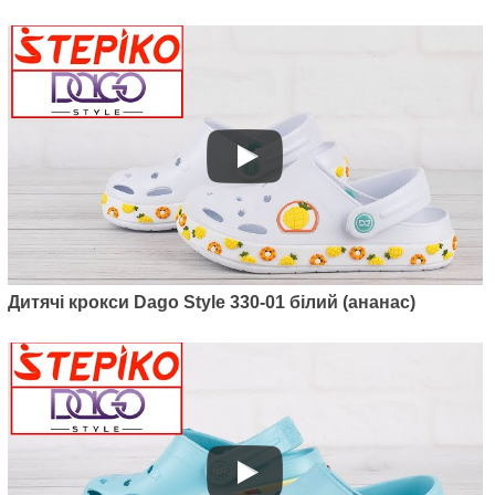
зелений)
395
грн.
Дитячі крокси Dago Style 330-01 білий (ананас)
Артикул: 2091-02
Крокси Kredo 2091-02 (лаванда/
фіолет)
395
грн.