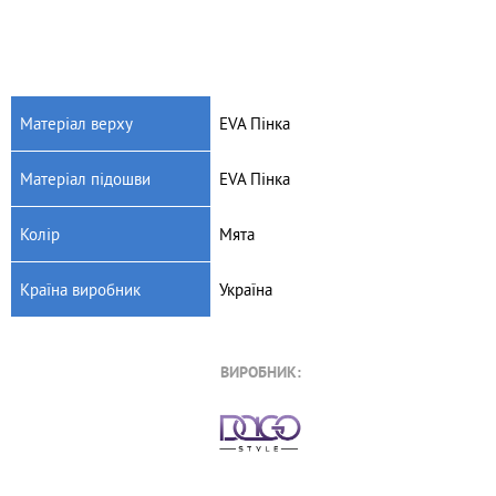
Матеріал верху
EVA Пінка
Матеріал підошви
EVA Пінка
Колір
Мята
Країна виробник
Україна
ВИРОБНИК: