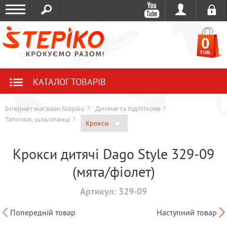
0
тов.
КАТАЛОГ ТОВАРІВ
Інтернет магазин Stepiko
Дитяче та підліткове
Тапочки, шльопанці
Крокси
Крокси дитячі Dago Style 329-09
(мята/фіолет)
Артикул:
329-09
Попередній товар
Наступний товар