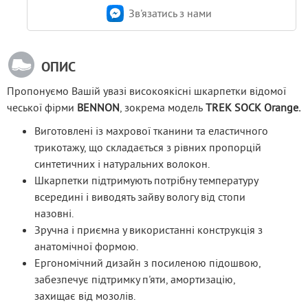
Зв'язатись з нами
ОПИС
Пропонуємо Вашій увазі високоякісні шкарпетки відомої 
чеської фірми 
BENNON
, зокрема модель 
TREK SOCK 
Orange
.
Виготовлені із махрової тканини та еластичного
трикотажу, що складається з рівних пропорцій
синтетичних і натуральних волокон.
Шкарпетки підтримують потрібну температуру
всередині і виводять зайву вологу від стопи
назовні.
Зручна і приємна у використанні конструкція з
анатомічної формою.
Ергономічний дизайн з посиленою підошвою,
забезпечує підтримку п'яти, амортизацію,
захищає від мозолів.