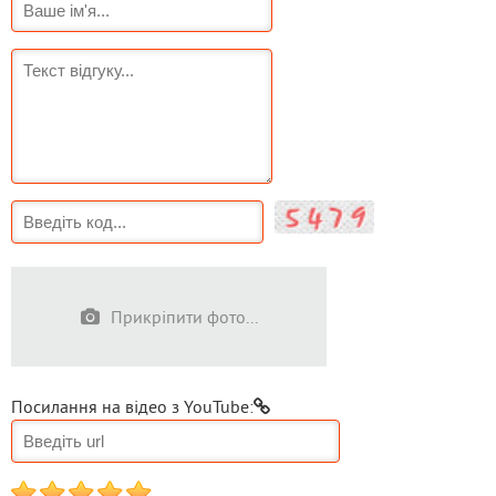
Прикріпити фото...
Посилання на відео з YouTube:
1
2
3
4
5