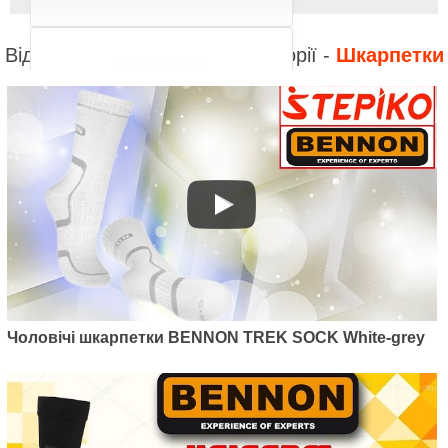
Відео до інших товарів з категорії -
Шкарпетки
Артикул: D26001
Чоловічі шкарпетки BENNON
SOCK AIR Black
250
грн.
Чоловічі шкарпетки BENNON TREK SOCK White-grey