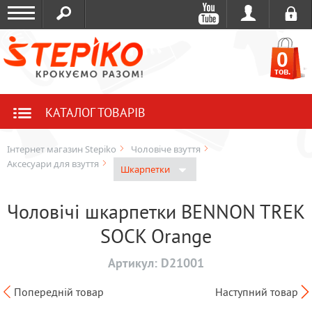
0
тов.
КАТАЛОГ ТОВАРІВ
Інтернет магазин Stepiko
Чоловіче взуття
Аксесуари для взуття
Шкарпетки
Чоловічі шкарпетки BENNON TREK
SOCK Orange
Артикул:
D21001
Попередній товар
Наступний товар