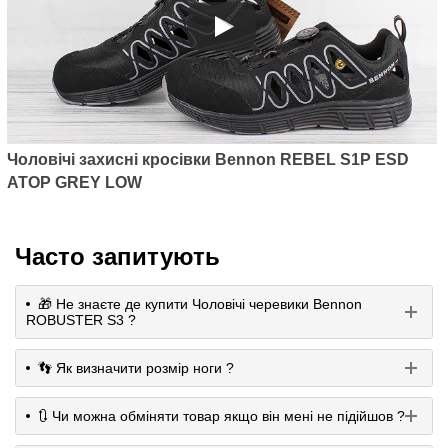
Чоловічі захисні кросівки Bennon REBEL S1P ESD
ATOP GREY LOW
Часто запитують
🎁 Не знаєте де купити Чоловічі черевики Bennon
ROBUSTER S3 ?
👣 Як визначити розмір ноги ?
🔃 Чи можна обміняти товар якщо він мені не підійшов ?