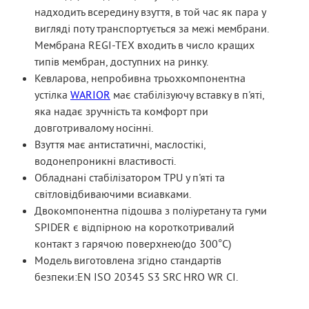
надходить всередину взуття, в той час як пара у
вигляді поту транспортується за межі мембрани.
Мембрана REGI-TEX входить в число кращих
типів мембран, доступних на ринку.
Кевларова, непробивна трьохкомпонентна
устілка
WARIOR
має стабілізуючу вставку в п'яті,
яка надає зручність та комфорт при
довготривалому носінні.
Взуття має антистатичні, маслостікі,
водонепроникні властивості.
Обладнані стабілізатором TPU у п'яті та
світловідбиваючими всиавками.
Двокомпонентна підошва з поліуретану та гуми
SPIDER є відпірною на короткотривалий
контакт з гарячою поверхнею(до 300°С)
Модель виготовлена згідно стандартів
безпеки:EN ISO 20345 S3 SRC HRO WR CI.