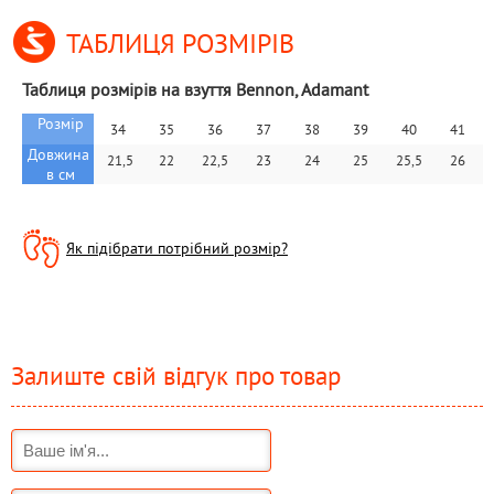
ТАБЛИЦЯ РОЗМІРІВ
Таблиця розмірів на взуття Bennon, Adamant
Розмір
34
35
36
37
38
39
40
41
Довжина 
 21,5
22
22,5
23
24
25
25,5
26
в см
Як підібрати потрібний розмір?
Залиште свій відгук про товар