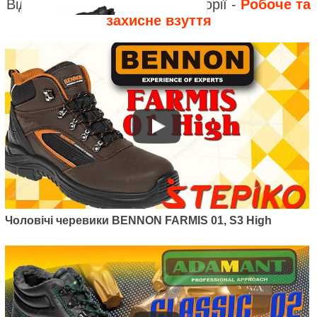
Відео до інших товарів з категорії -
Робоче та
захисне взуття
Артикул: C80302
Чоловічі зимові черевики
Bennon ADM Classic 02 Winter
Boot
995
грн.
Чоловічі черевики BENNON FARMIS 01, S3 High