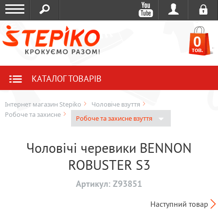
0
тов.
КАТАЛОГ ТОВАРІВ
Інтернет магазин Stepiko
Чоловіче взуття
Робоче та захисне
Робоче та захисне взуття
Чоловічі черевики BENNON
ROBUSTER S3
Артикул:
Z93851
Наступний товар