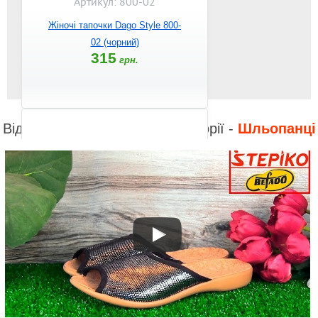
Артикул: 800-02
Жіночі тапочки Dago Style 800-
02 (чорний)
315
грн.
Відео до інших товарів з категорії -
Шльопанці
Артикул: slwg-03
Жіночі в`єтнамки Chobotti Балі
slwg-03 (рожевий)
188
грн.