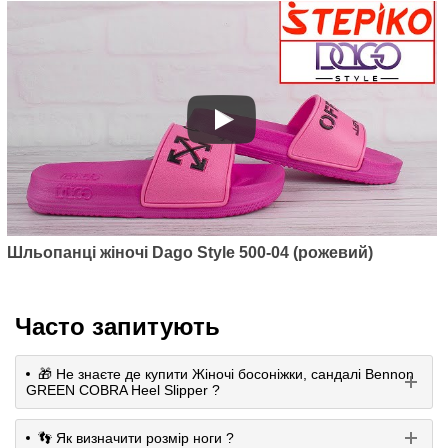
Шльопанці жіночі Dago Style 500-04 (рожевий)
Часто запитують
🎁 Не знаєте де купити Жіночі босоніжки, сандалі Bennon
GREEN COBRA Heel Slipper ?
👣 Як визначити розмір ноги ?