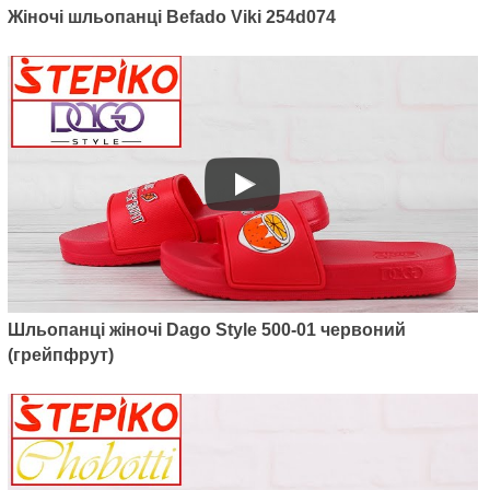
Жіночі шльопанці Befado Viki 254d074
Артикул: 500-04
Шльопанці жіночі Dago Style
500-04 (рожевий)
Шльопанці жіночі Dago Style 500-01 червоний
265
грн.
(грейпфрут)