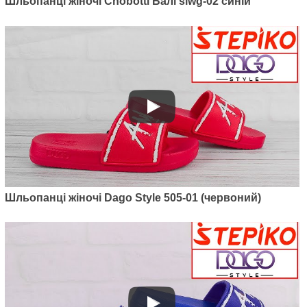
Шльопанці жіночі Chobotti Балі slwg-02 синій
Артикул: 505-02
Шльопанці жіночі Dago Style
505-02 (синій)
250
грн.
Шльопанці жіночі Dago Style 505-01 (червоний)