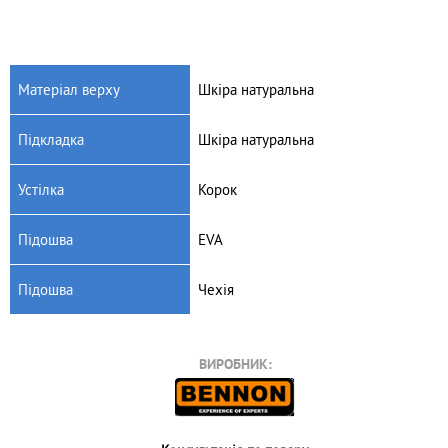
Матеріал верху
Шкіра натуральна
Підкладка
Шкіра натуральна
Артикул: 500-04
Артикул: 500-03
Шльопанці жіночі Dago
Шльопанці жіночі Dago
Устілка
Корок
Style 500-04 (рожевий)
Style 500-03 (чорний)
265
грн.
265
грн.
Підошва
EVA
Підошва
Чехія
ВИРОБНИК: