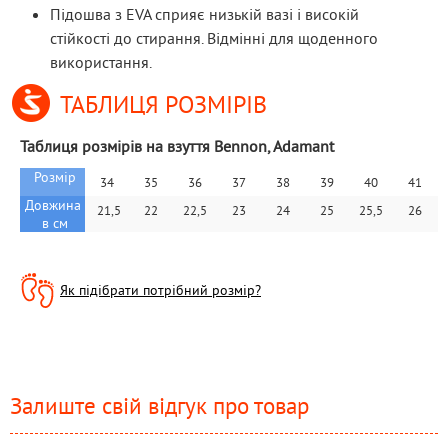
Підошва з EVA сприяє низькій вазі і високій
стійкості до стирання. Відмінні для щоденного
використання.
ТАБЛИЦЯ РОЗМІРІВ
Таблиця розмірів на взуття Bennon, Adamant
Розмір
34
35
36
37
38
39
40
41
Довжина 
 21,5
22
22,5
23
24
25
25,5
26
в см
Як підібрати потрібний розмір?
Залиште свій відгук про товар