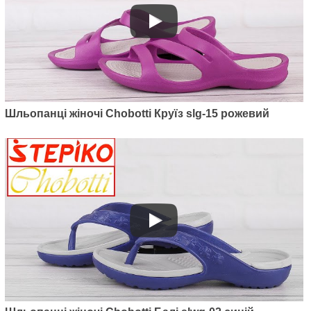
Артикул: 500-03
Шльопанці жіночі Chobotti Круїз slg-15 рожевий
Шльопанці жіночі Dago Style
500-03 (чорний)
265
грн.