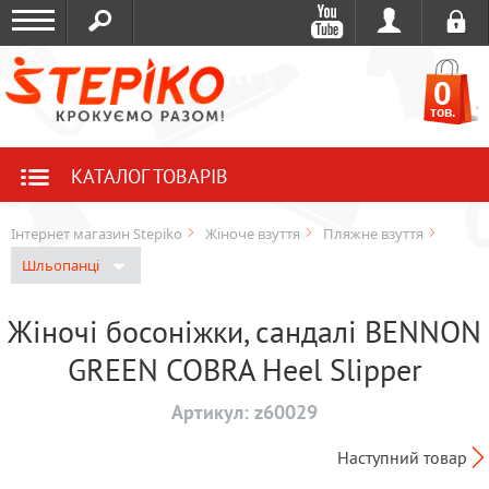
0
тов.
КАТАЛОГ ТОВАРІВ
Інтернет магазин Stepiko
Жіноче взуття
Пляжне взуття
Шльопанці
Жіночі босоніжки, сандалі BENNON
GREEN COBRA Heel Slipper
Артикул:
z60029
Наступний товар