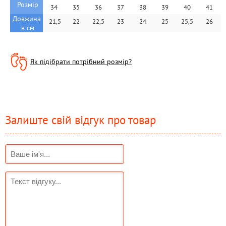
Розмір
34
35
36
37
38
39
40
41
Довжина 
 21,5
22
22,5
23
24
25
25,5
26
в см
Як підібрати потрібний розмір?
Залиште свій відгук про товар