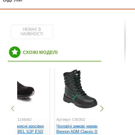
НЕМАЄ В
НАЯВНОСТІ
СХОЖІ МОДЕЛІ
ртикул: Z61148v62
Артикул: C80302
Артикул: C
оловічі захисні кросівки
Чоловічі зимові черевики
Чоловічі ч
ennon REBEL S1P ESD
Bennon ADM Classic 02
BENNON A