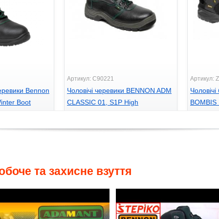
Артикул: C90221
Артикул: 
черевики Bennon
Чоловічі черевики BENNON ADM
Чоловіч
inter Boot
CLASSIC 01, S1P High
BOMBIS 
895
1390
грн.
г
обоче та захисне взуття