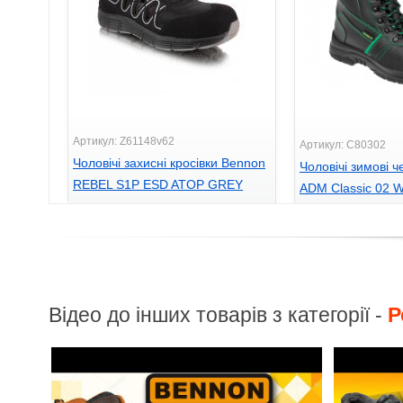
Артикул: Z61148v62
Артикул: C80302
Чоловічі захисні кросівки Bennon
Чоловічі зимові 
REBEL S1P ESD ATOP GREY
ADM Classic 02 W
LOW
995
2300
грн.
грн.
Відео до інших товарів з категорії -
Р