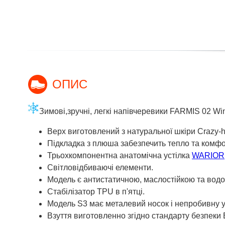
ОПИС
Зимові,зручні, легкі напівчеревики FARMIS 02 Win
Верх виготовлений з натуральної шкіри Crazy-
Підкладка з плюша забезпечить тепло та комфо
Трьохкомпонентна анатомічна устілка
WARIOR
Світловідбиваючі елементи.
Модель є антистатичною, маслостійкою та водо
Стабілізатор TPU в п'ятці.
Модель S3 має металевий носок і непробивну ус
Взуття виготовленно згідно стандарту безпек