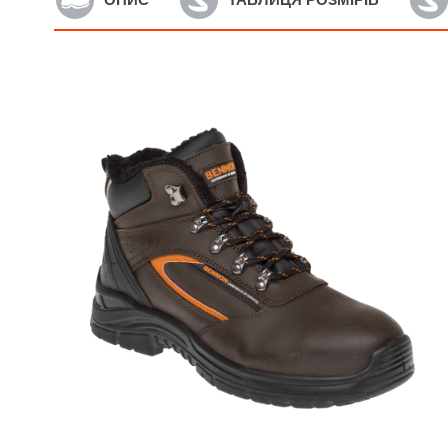
Артикул: Z51016v68
А
Чоловічі босоніжки
Ч
BENNON BOMBIS LITE S1
B