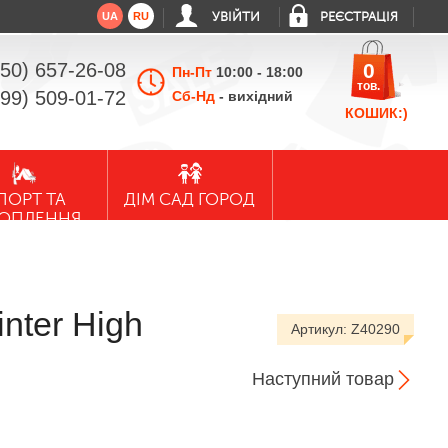
UA
RU
УВІЙТИ
РЕЄСТРАЦІЯ
050) 657-26-08
0
Пн-Пт
10:00 - 18:00
тов.
099) 509-01-72
Сб-Нд
- вихідний
КОШИК:)
ПОРТ ТА
ДІМ САД ГОРОД
ХОПЛЕННЯ
nter High
Артикул:
Z40290
Наступний товар