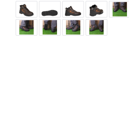
Yellow NM
1390
грн.