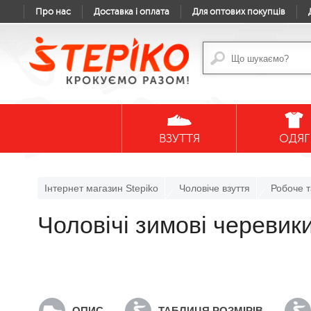
Про нас
Доставка і оплата
Для оптових покупців
ВЗУТТЯ
ОДЯГ
Інтернет магазин Stepiko
Чоловіче взуття
Робоче т
Чоловічі зимові череви
ОПИС
ТАБЛИЦЯ РОЗМІРІВ