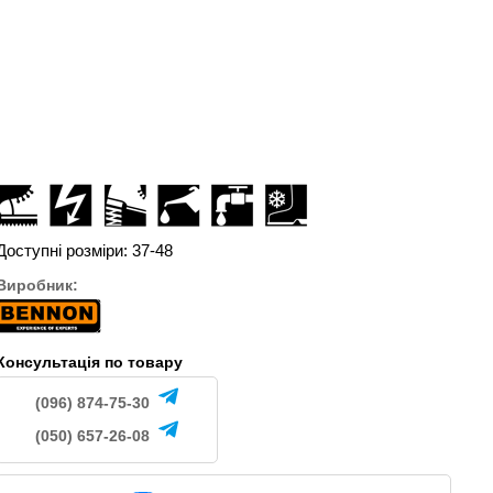
gh
Yellow NM
ATOP GREY LOW
1390
2300
.
грн.
грн.
Доступні розміри: 37-48
Виробник:
Консультація по товару
(096) 874-75-30
(050) 657-26-08