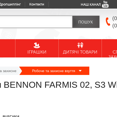
Дропшиппінг
Контакти
НАШ КАНАЛ
(
(
ІГРАШКИ
ДИТЯЧІ ТОВАРИ
С
ЗА
а захисне
Робоче та захисне взуття
ки BENNON FARMIS 02, S3 Wi
ВІДГУКИ