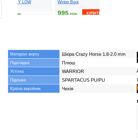
ATOP GREY LOW
Winter Boot
01, S1P Hi
2300
995
895
грн.
грн.
грн
Шкіра Crazy Horse 1.8-2.0 mm
Матеріал верху
Плюш
Підкладка
WARRIOR
Устілка
SPARTACUS PU/PU
Підошва
Чехія
Країна виробник