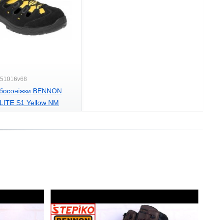
Z51016v68
і босоніжки BENNON
LITE S1 Yellow NM
рн.