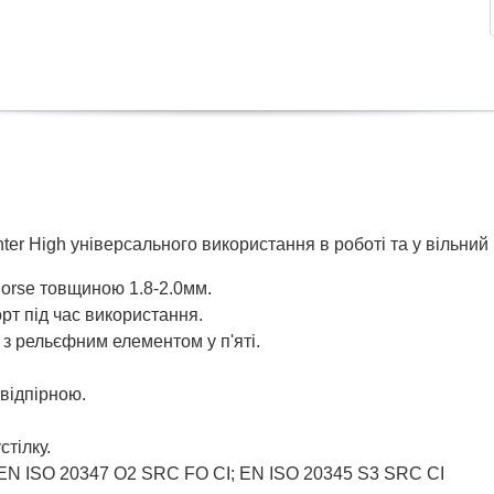
ter High універсального використання в роботі та у вільний 
horse товщиною 1.8-2.0мм.
рт під час використання.
з рельєфним елементом у п'яті.
відпірною.
тілку.
и EN ISO 20347 O2 SRC FO СІ; EN ISO 20345 S3 SRC СІ