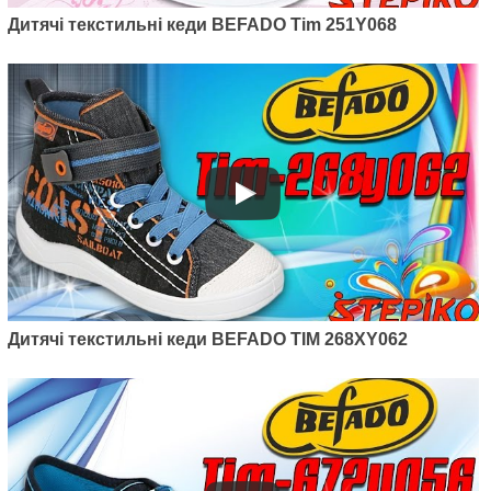
Tim 351X002
Дитячі текстильні кеди BEFADO Tim 251Y068
625
грн.
Артикул: 907P121
Дитячі текстильні кеди BEFADO TIM 268XY062
Дитячі текстильні кеди Befado
Maxi 907P121
400
грн.