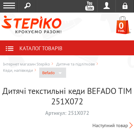
0
тов.
КАТАЛОГ ТОВАРІВ
Інтернет магазин Stepiko
Дитяче та підліткове
Кеди, напівкеди
Befado
Дитячі текстильні кеди BEFADO TIM
251X072
Артикул:
251X072
Наступний товар