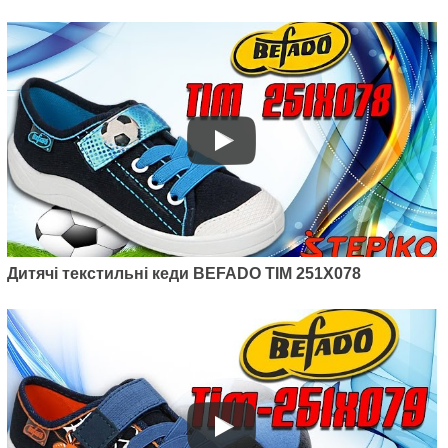
Дитячі текстильні кеди BEFADO TIM 251X078