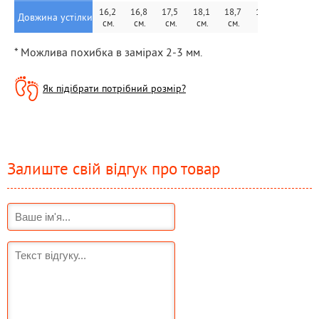
16,2 
16,8 
17,5 
18,1 
18,7 
19,3 
19,8 
Довжина устілки
см.
см.
см.
см.
см.
см.
см.
* Можлива похибка в замірах 2-3 мм.
Як підібрати потрібний розмір?
Залиште свій відгук про товар