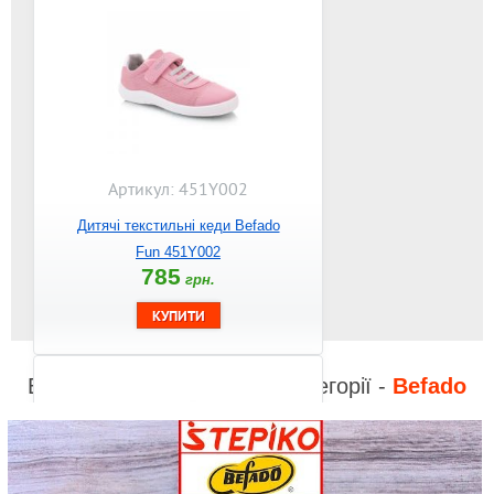
Артикул: 451Y002
Дитячі текстильні кеди Befado
Fun 451Y002
785
грн.
Відео до інших товарів з категорії -
Befado