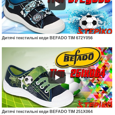
Дитячі текстильні кеди BEFADO TIM 672Y056
Артикул: 212P072
Дитячі текстильні кеди Befado
Maxi 212P072
475
грн.
Дитячі текстильні кеди BEFADO TIM 251X064