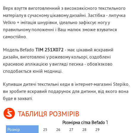
Верх взуття виготовленний з високоякісного текстильного 
матеріалу в сучасному цікавому дизайні. Застібка - липучка 
Velkro + імітація шнурівки, ідеально зафіксує ногу у 
правильному положенні і Ваш малюк зможе взуватися 
самостійно.
Модель Befado 
TIM 251X072
 - має цікавий яскравий 
дизайн, виготовлені у рожевому кольорі, оздоблені 
красивою аплікацією у вигляді песика - обов'язково 
сподобається юній модниці.
Купивши дитячі текстильні кеди в інтернет-магазині Stepiko, 
ви зробите яскравий подарунок для дитини, від якого вона 
буде в захваті.
ТАБЛИЦЯ РОЗМІРІВ
Розмірна сітка Befado Tim
Розмір
25
26
27
28
29
30
31