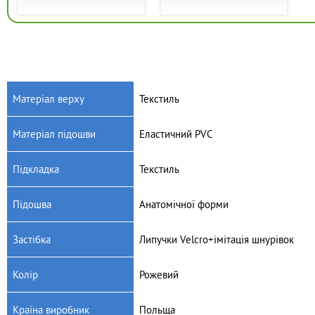
Матеріал верху
Текстиль
Матеріал підошви
Еластичний PVC
Артикул: 351X002
Артикул: 907P121
Дитячі текстильні кеди
Дитячі текстильні кеди
Підкладка
Текстиль
Befado Tim 351X002
Befado Maxi 907P121
625
грн.
400
грн.
Підошва
Анатомічної форми
Застібка
Липучки Velсro+імітація шнурівок
Колір
Рожевий
Країна виробник
Польща