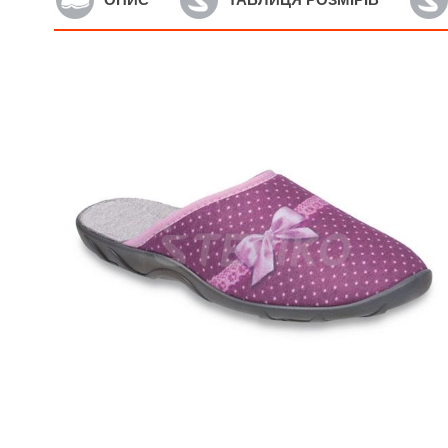
Артикул: 158D137
А
Жіночі тапочки Befado Inblu
Ж
158D137
P
975
грн.