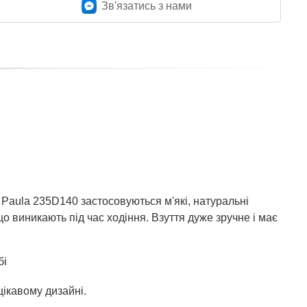
Зв'язатись з нами
 Paula 235D140 застосовуються м'які, натуральні
о виникають під час ходіння. Взуття дуже зручне і має
бі
цікавому дизайні.