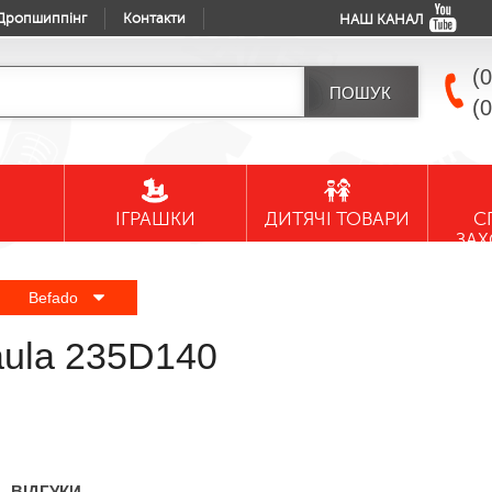
Дропшиппінг
Контакти
НАШ КАНАЛ
(
(
ІГРАШКИ
ДИТЯЧІ ТОВАРИ
С
ЗА
Befado
aula 235D140
ВІДГУКИ