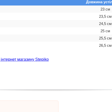
Довжина устіл
23 см
23,5 см
24,5 см
25 см
25,5 см
26,5 см
 інтернет магазину Stepiko