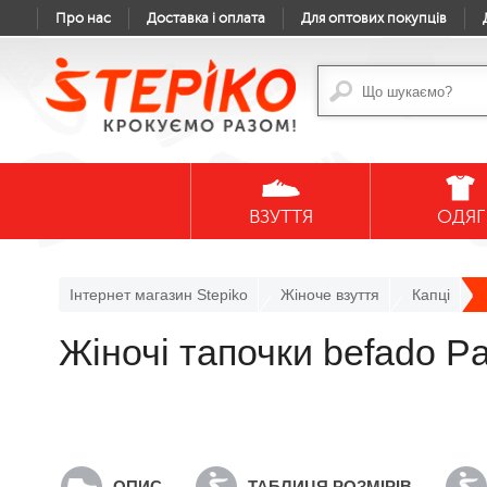
Про нас
Доставка і оплата
Для оптових покупців
ВЗУТТЯ
ОДЯГ
Інтернет магазин Stepiko
Жіноче взуття
Капці
Жіночі тапочки befado P
ОПИС
ТАБЛИЦЯ РОЗМІРІВ