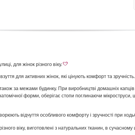
иці, для жінок різного віку.
зуття для активних жінок, які цінують комфорт та зручність.
також за межами будинку. При виробництві домашніх капців
натомічної форми, оберігає стопи поглинаючи мікроструси, щ
ворюють відчуття особливого комфорту і зручності при ходь
різного віку, виготовлені з натуральних тканин, в сучасному 