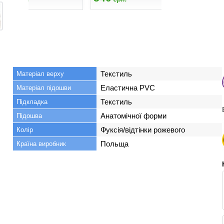
Текстиль
Матеріал верху
Еластична PVC
Матеріал підошви
Текстиль
Підкладка
Анатомічної форми
Підошва
Фуксія/відтінки рожевого
Колір
Польща
Країна виробник