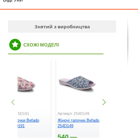
Знятий з виробництва
СХОЖІ МОДЕЛІ
ртикул: 235D191
Артикул: 254D149
Артикул: 2
іночі тапочки Befado
Жіночі тапочки Befado Viki
Жіночі тап
aula 235D191
254D149
219D481
565
540
575
грн.
грн.
грн