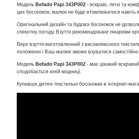
Модель
Befado Papi
343P002
- яскраві, легкі та ко
цих босоніжок, малюк не буде втомлюватися навіть 
Оригінальний дизайн та будова босоніжок не дозволит
спекотну погоду. Взуття рекомендоване лікарями ор
Верх взуття виготовленний з високоякісного текстиль
положенні і Ваш малюк зможе взуватися самостійно
Модель
Befado Papi
343P002
- має цікавий яскравий
сподобається юній модниці.
Купивши дитячі текстильні босоніжки в інтернет-мага