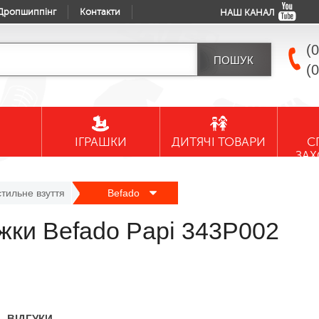
Дропшиппінг
Контакти
НАШ КАНАЛ
(
(
ІГРАШКИ
ДИТЯЧІ ТОВАРИ
С
ЗА
стильне взуття
Befado
іжки Befado Papi 343P002
ВІДГУКИ