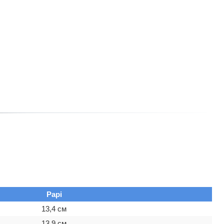
Papi
13,4 см
13,9 см