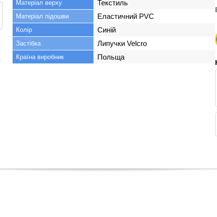
Текстиль
Матеріал верху
Еластичний PVC
Матеріал підошви
Синій
Колір
Липучки Velcro
Застібка
Польща
Країна виробник