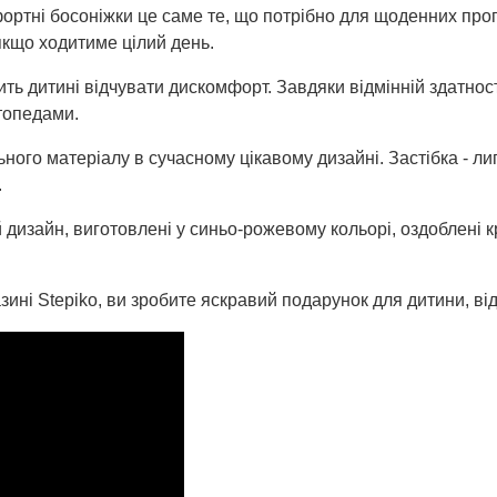
мфортні босоніжки це саме те, що потрібно для щоденних пр
якщо ходитиме цілий день.
ь дитині відчувати дискомфорт. Завдяки відмінній здатності
топедами.
ного матеріалу в сучасному цікавому дизайні. Застібка - ли
.
 дизайн, виготовлені у синьо-рожевому кольорі, оздоблені к
зині Stepiko, ви зробите яскравий подарунок для дитини, від 