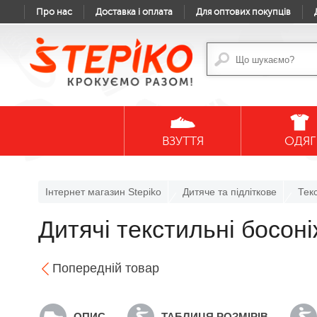
Про нас
Доставка і оплата
Для оптових покупців
ВЗУТТЯ
ОДЯГ
Інтернет магазин Stepiko
Дитяче та підліткове
Тек
Дитячі текстильні босон
Попередній товар
ОПИС
ТАБЛИЦЯ РОЗМІРІВ