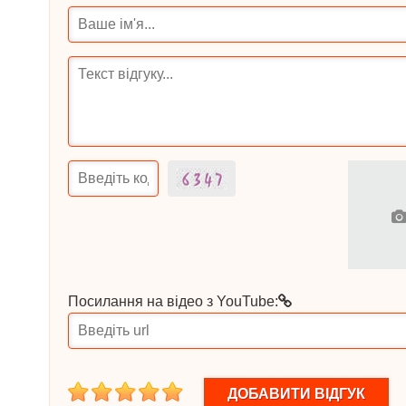
Посилання на відео з YouTube:
1
2
3
4
5