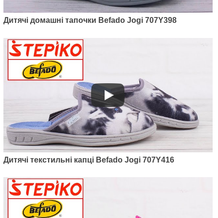
Артикул: 707X418
Дитячі домашні тапочки Befado Jogi 707Y398
Дитячі текстильні капці Befado
Jogi 707X418
360
грн.
Дитячі текстильні капці Befado Jogi 707Y416