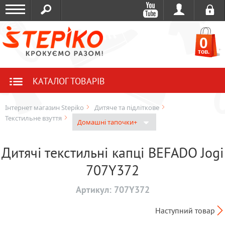
0
тов.
КАТАЛОГ ТОВАРІВ
Інтернет магазин Stepiko
Дитяче та підліткове
Текстильне взуття
Домашні тапочки+
Дитячі текстильні капці BEFADO Jogi
707Y372
Артикул:
707Y372
Наступний товар