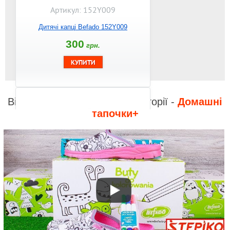
Артикул: 152Y009
Дитячі капці Befado 152Y009
300
грн.
Відео до інших товарів з категорії -
Домашні
тапочки+
Артикул: 152Y004
Дитячі капці Befado 152Y004
300
грн.