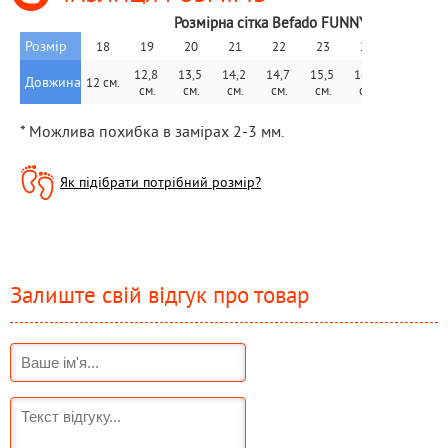
Розмірна сітка Befado FUNNY
Розмір
18
19
20
21
22
23
24
25
12,8 
13,5 
14,2 
14,7 
15,5 
16,1 
16,7 
1
Довжина
12 см.
см.
см.
см.
см.
см.
см.
см.
* Можлива похибка в замірах 2-3 мм.
Як підібрати потрібний розмір?
Залиште свій відгук про товар