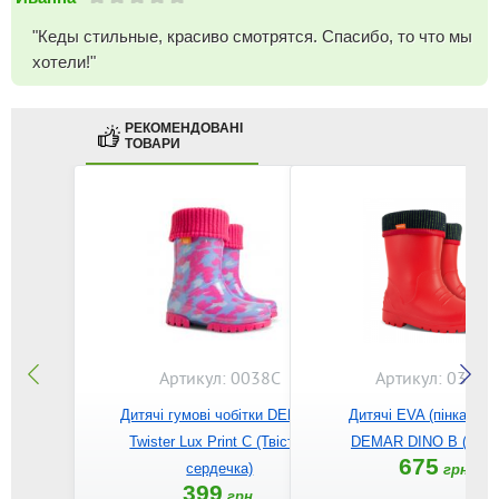
"Кеды стильные, красиво смотрятся. Спасибо, то что мы
хотели!"
РЕКОМЕНДОВАНІ
ТОВАРИ
Артикул: 0038C
Артикул: 0310B
Дитячі гумові чобітки DEMAR
Дитячі EVA (пінка) чоб
Twister Lux Print C (Твістер
DEMAR DINO B (черво
675
сердечка)
грн.
399
грн.