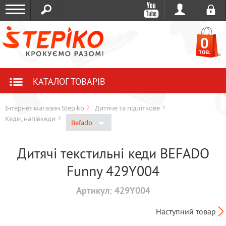
0
тов.
КАТАЛОГ ТОВАРІВ
Інтернет магазин Stepiko
Дитяче та підліткове
Кеди, напівкеди
Befado
Дитячі текстильні кеди BEFADO
Funny 429Y004
Артикул:
429Y004
Наступний товар