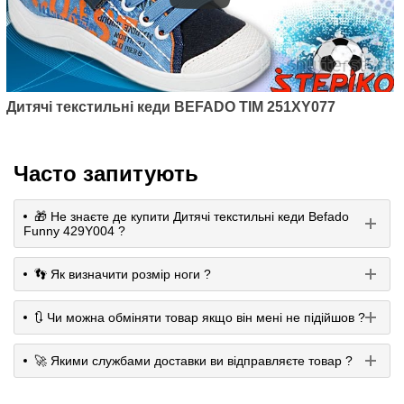
Дитячі текстильні кеди BEFADO TIM 251XY077
Часто запитують
🎁 Не знаєте де купити Дитячі текстильні кеди Befado
Funny 429Y004 ?
👣 Як визначити розмір ноги ?
🔃 Чи можна обміняти товар якщо він мені не підійшов ?
🚀 Якими службами доставки ви відправляєте товар ?