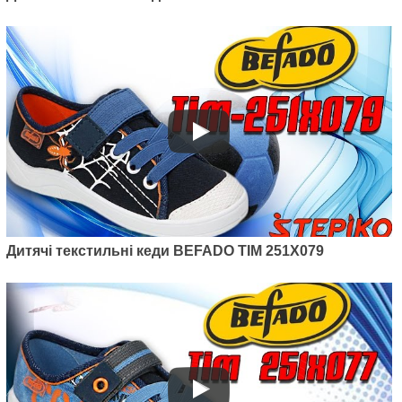
Дитячі текстильні кеди BEFADO TIM 251X079