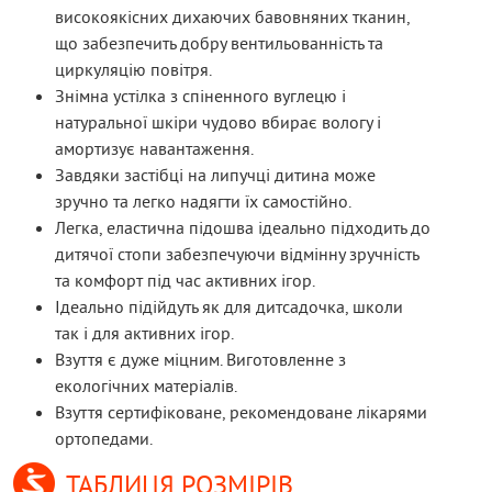
високоякісних дихаючих бавовняних тканин,
що забезпечить добру вентильованність та
циркуляцію повітря.
Знімна устілка з спіненного вуглецю і
натуральної шкіри чудово вбирає вологу і
амортизує навантаження.
Завдяки застібці на липучці дитина може
зручно та легко надягти їх самостійно.
Легка, еластична підошва ідеально підходить до
дитячої стопи забезпечуючи відмінну зручність
та комфорт під час активних ігор.
Ідеально підійдуть як для дитсадочка, школи
так і для активних ігор.
Взуття є дуже міцним. Виготовленне з
екологічних матеріалів.
Взуття сертифіковане, рекомендоване лікарями
ортопедами.
ТАБЛИЦЯ РОЗМІРІВ