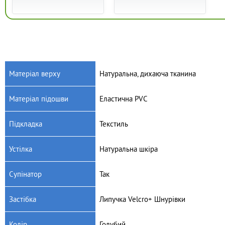
Матеріал верху
Натуральна, дихаюча тканина
Матеріал підошви
Еластична PVC
Артикул: 351X002
Артикул: 907P121
Дитячі текстильні кеди
Дитячі текстильні кеди
Підкладка
Текстиль
Befado Tim 351X002
Befado Maxi 907P121
625
грн.
400
грн.
Устілка
Натуральна шкіра
Супінатор
Так
Застібка
Липучка Velcro+ Шнурівки
Колір
Голубий