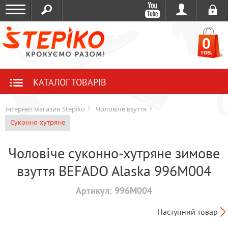
0
тов.
КАТАЛОГ ТОВАРІВ
Інтернет магазин Stepiko
Чоловіче взуття
Суконно-хутряне
Чоловіче суконно-хутряне зимове
взуття BEFADO Alaska 996M004
Артикул:
996M004
Наступний товар