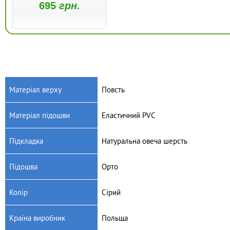
695
грн.
Матеріал верху
Повсть
Матеріал підошви
Еластичний PVC
Підкладка
Натуральна овеча шерсть
Підошва
Орто
Колір
Сірий
Країна виробник
Польща