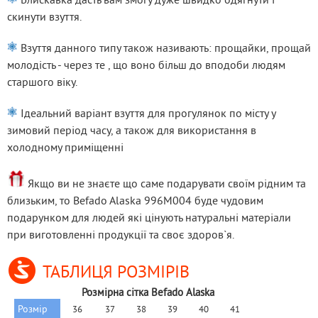
скинути взуття.
 Взуття данного типу також називають: прощайки, прощай 
молодість - через те , що воно більш до вподоби людям 
старшого віку.
 Ідеальний варіант взуття для прогулянок по місту у 
зимовий період часу, а також для використання в 
холодному приміщенні
 Якщо ви не знаєте що саме подарувати своїм рідним та 
близьким, то Befado Alaska 996M004 буде чудовим 
подарунком для людей які цінують натуральні матеріали 
при виготовленні продукції та своє здоров`я.
ТАБЛИЦЯ РОЗМІРІВ
Розмірна сітка Befado Alaska
Розмір
36
37
38
39
40
41
42