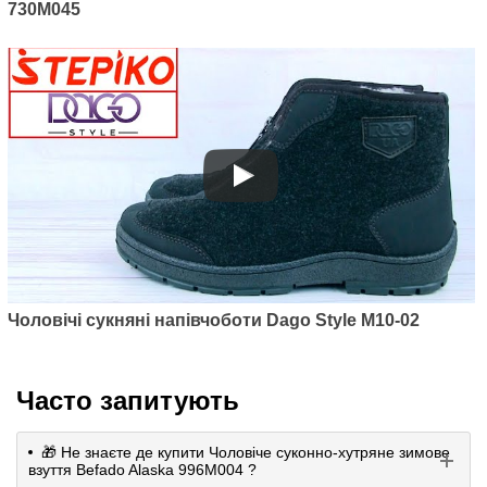
730M045
Чоловічі сукняні напівчоботи Dago Style M10-02
Часто запитують
🎁 Не знаєте де купити Чоловіче суконно-хутряне зимове
взуття Befado Alaska 996M004 ?