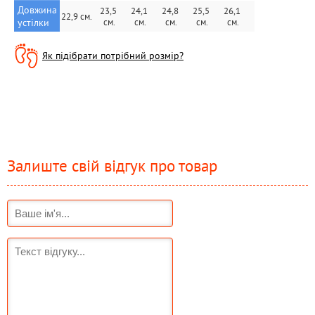
Довжина 
23,5 
24,1 
24,8 
25,5 
26,1 
26,8 
22,9 см.
устілки
см.
см.
см.
см.
см.
см.
Як підібрати потрібний розмір?
Залиште свій відгук про товар