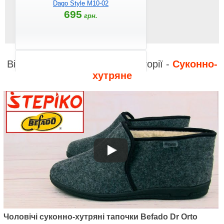
Dago Style M10-02
695
грн.
Відео до інших товарів з категорії -
Суконно-
хутряне
Артикул: 730M045
Чоловічі суконно-хутряні
тапочки Befado Dr Orto 730M045
500
грн.
Чоловічі суконно-хутряні тапочки Befado Dr Orto