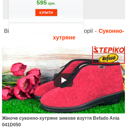
595
грн.
Відео до інших товарів з категорії -
Суконно-
хутряне
Артикул: 996D004
Жіноче суконно-хутряне зимове
взуття Befado Alaska 996D004
630
грн.
Жіноче суконно-хутряне зимове взуття Befado Ania
041D050