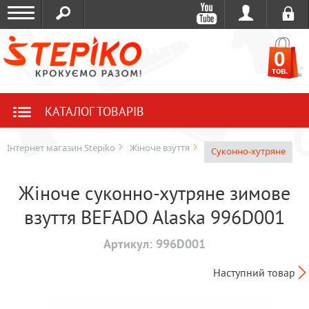
0
тов.
КАТАЛОГ ТОВАРІВ
Інтернет магазин Stepiko
Жіноче взуття
Суконно-хутряне
Жіноче суконно-хутряне зимове
взуття BEFADO Alaska 996D001
Артикул:
996D001
Наступний товар