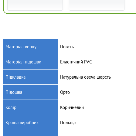
Матеріал верху
Повсть
Матеріал підошви
Еластичний PVC
Підкладка
Натуральна овеча шерсть
Підошва
Орто
Колір
Коричневий
Країна виробник
Польща