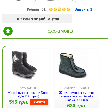
Відгуків:
1
Рейтинг (
5
):
Знятий з виробництва
СХОЖІ МОДЕЛІ
Артикул: P8
Артикул: 996D004
Жіночі сукняні чобітки Dago
Жіноче суконно-хутряне
Style P8 (сірий)
зимове взуття Befado
Alaska 996D004
595
грн.
630
грн.