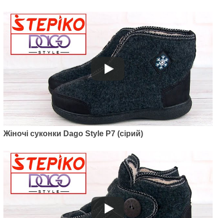
Артикул: 041D050
Жіноче суконно-хутряне зимове
взуття Befado Ania 041D050
640
грн.
Жіночі суконки Dago Style P7 (сірий)