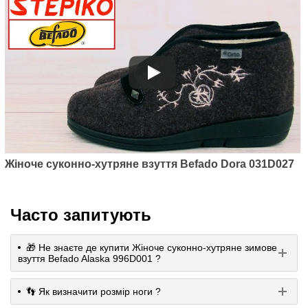
Жіноче суконно-хутряне взуття Befado Dora 031D027
Часто запитують
🎁 Не знаєте де купити Жіноче суконно-хутряне зимове
взуття Befado Alaska 996D001 ?
👣 Як визначити розмір ноги ?