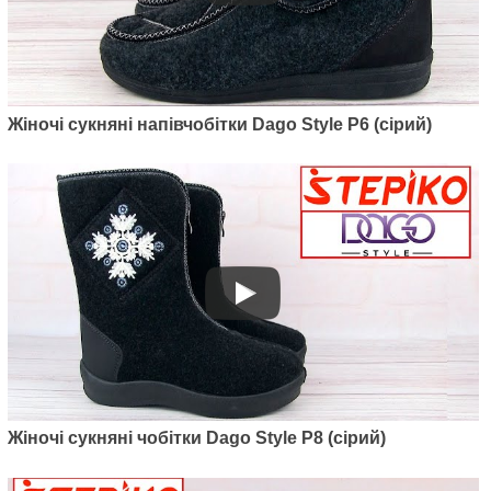
Жіночі сукняні напівчобітки Dago Style P6 (сірий)
Жіночі сукняні чобітки Dago Style P8 (сірий)