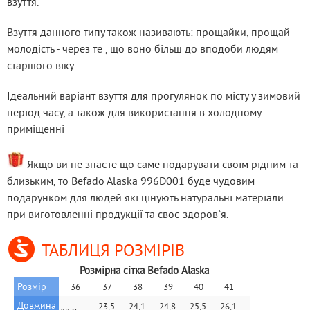
взуття.
Взуття данного типу також називають: прощайки, прощай 
молодість - через те , що воно більш до вподоби людям 
старшого віку.
Ідеальний варіант взуття для прогулянок по місту у зимовий 
період часу, а також для використання в холодному 
приміщенні
 Якщо ви не знаєте що саме подарувати своїм рідним та 
близьким, то Befado Alaska 996D001 буде чудовим 
подарунком для людей які цінують натуральні матеріали 
при виготовленні продукції та своє здоров`я.
ТАБЛИЦЯ РОЗМІРІВ
Розмірна сітка Befado Alaska
Розмір
36
37
38
39
40
41
42
Довжина 
23,5 
24,1 
24,8 
25,5 
26,1 
26,8 