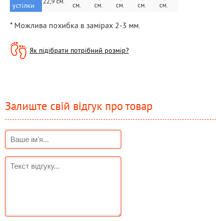
22,9 см.
устілки
см.
см.
см.
см.
см.
см.
* Можлива похибка в замірах 2-3 мм.
Як підібрати потрібний розмір?
Залиште свій відгук про товар