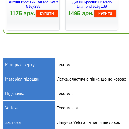
Дитячі кросівки Befado Swift
Дитячі кросівки Befado
516y238
Diamond 516y139
1175
грн.
1495
грн.
Матеріал верху
Текстиль
Матеріал підошви
Легка, еластична пінка, що не ковзає
Артикул: 516x242
Артикул: 515Y002
Дитячі кросівки Befado Swift
Дитячі трекінгові кросівки
Підкладка
Текстиль
516x242
Befado Trek 515Y002
1175
грн.
1450
грн.
Устілка
Текстильна
Застібка
Липучка Velcro+імітація шнурівок