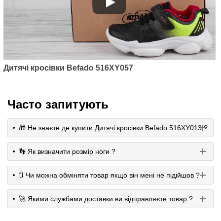
Дитячі кросівки Befado 516XY057
Часто запитують
🎁 Не знаєте де купити Дитячі кросівки Befado 516XY013 ?
👣 Як визначити розмір ноги ?
🔃 Чи можна обміняти товар якщо він мені не підійшов ?
🚀 Якими службами доставки ви відправляєте товар ?