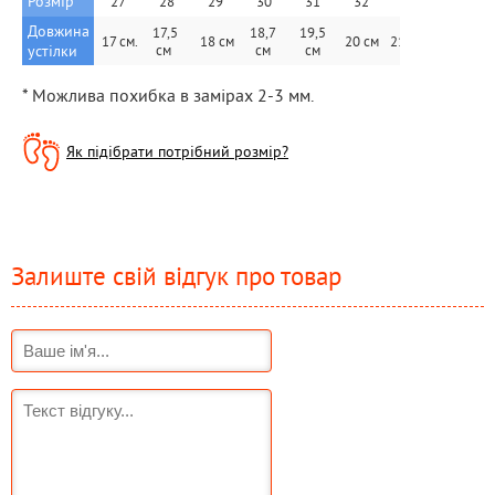
Розмір
27
28
29
30
31
32
33
34
Довжина 
17,5 
18,7 
 19,5 
 21,5 
 17 см.
 18 см
 20 см 
21 см  
2
устілки
см  
см 
см
см
* Можлива похибка в замірах 2-3 мм.
Як підібрати потрібний розмір?
Залиште свій відгук про товар