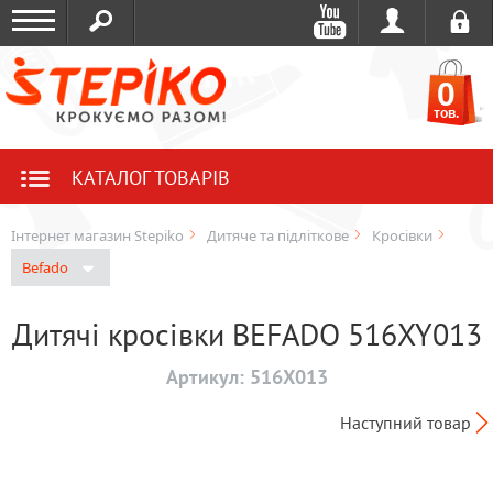
0
тов.
КАТАЛОГ ТОВАРІВ
Інтернет магазин Stepiko
Дитяче та підліткове
Кросівки
Befado
Дитячі кросівки BEFADO 516XY013
Артикул:
516X013
Наступний товар