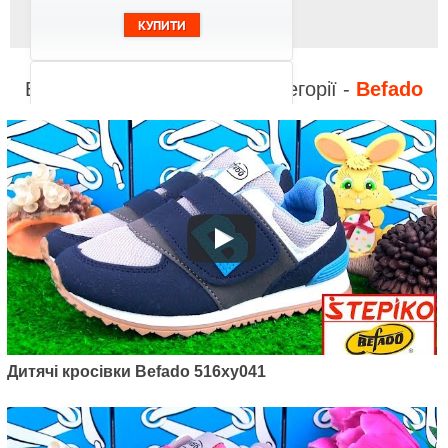
Відео до інших товарів з категорії -
Befado
Артикул: 516y139
Дитячі кросівки Befado Diamond
516y139
1495
грн.
Дитячі кросівки Befado 516xy041