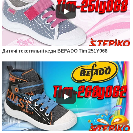
Артикул: 351X002
Дитячі текстильні кеди Befado
Tim 351X002
Дитячі текстильні кеди BEFADO Tim 251Y068
625
грн.