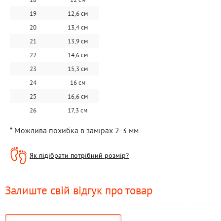
19
12,6 см
20
13,4 см
21
13,9 см
22
14,6 см
23
15,3 см
24
16 см
25
16,6 см
26
17,3 см
* Можлива похибка в замірах 2-3 мм.
Як підібрати потрібний розмір?
Залиште свій відгук про товар