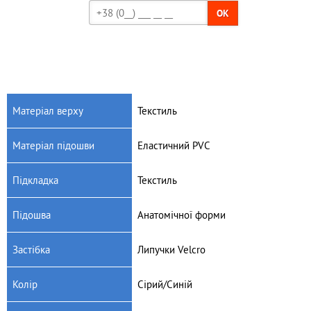
OK
Матеріал верху
Текстиль
Матеріал підошви
Еластичний PVC
Підкладка
Текстиль
Підошва
Анатомічної форми
Застібка
Липучки Velсro
Колір
Сірий/Синій