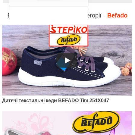
Відео до інших товарів з категорії -
Befado
Артикул: 451Y004
Дитячі текстильні кеди Befado
Fun 451Y004
785
грн.
Дитячі текстильні кеди BEFADO Tim 251X047