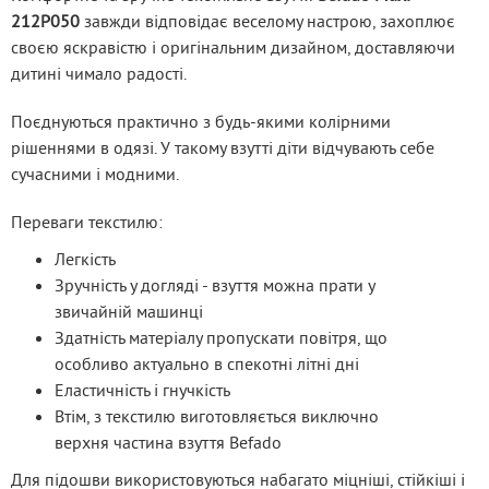
212P050
 завжди відповідає веселому настрою, захоплює 
своєю яскравістю і оригінальним дизайном, доставляючи 
дитині чимало радості.
Поєднуються практично з будь-якими колірними 
рішеннями в одязі. У такому взутті діти відчувають себе 
сучасними і модними.
Переваги текстилю:
Легкість
Зручність у догляді - взуття можна прати у
звичайній машинці
Здатність матеріалу пропускати повітря, що
особливо актуально в спекотні літні дні
Еластичність і гнучкість
Втім, з текстилю виготовляється виключно
верхня частина взуття Befado
Для підошви використовуються набагато міцніші, стійкіші і 