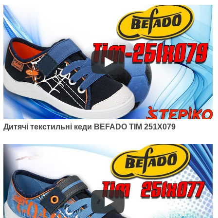
Дитячі текстильні кеди BEFADO TIM 251X079