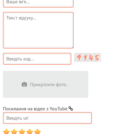
Прикріпити фото...
Посилання на відео з YouTube:
1
2
3
4
5