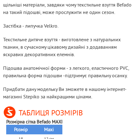
щільніші матеріали, завдяки чому текстильне взуття Befado 
на такий підошві, може прослужити не один сезон.
Застібка - липучка Velkro.
Текстильне дитяче взуття - виготовлене з натуральних 
тканин, в сучасному цікавому дизайні з додаванням 
яскравих декоративних елемнів.
Підошва анатомічної форми - з легкого, еластичного PVC, 
правильна форма підошви -підтримує правильну осанку.
Придбати дану модельку Ви зможете в нашому інтернет-
магазині Stepiko за найкращими цінами.
ТАБЛИЦЯ РОЗМІРІВ
Розмірна сітка Befado MAXI
Розмір
Maxi
18
12 см