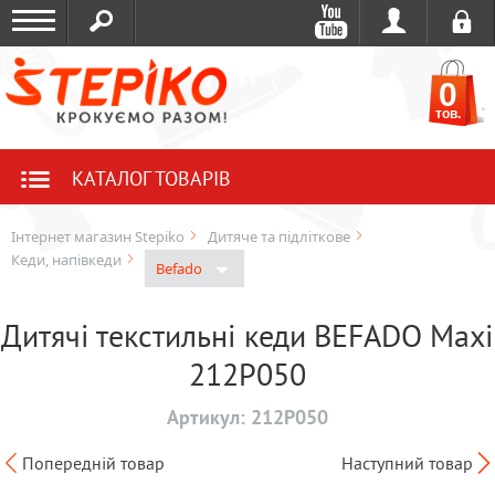
0
тов.
КАТАЛОГ ТОВАРІВ
Інтернет магазин Stepiko
Дитяче та підліткове
Кеди, напівкеди
Befado
Дитячі текстильні кеди BEFADO Maxi
212P050
Артикул:
212P050
Попередній товар
Наступний товар