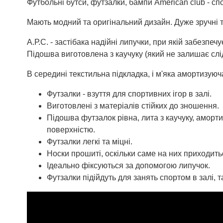
Футбольні бутси, футзалки, бампи American club - спо
Мають модний та оригінальний дизайн. Дуже зручні 
А.Р.С. - застібака надійні липучки, при якій забезп
Підошва виготовлена з каучуку (який не залишає слід
В середині текстильна підкладка, і м'яка амортизуюч
Футзалки - взуття для спортивних ігор в залі.
Виготовлені з матеріалів стійких до зношення.
Підошва футзалок рівна, лита з каучуку, аморт
поверхністю.
Футзалки легкі та міцні.
Носки прошиті, оскільки саме на них приходить
Ідеально фіксуються за допомогою липучок.
Футзалки підійдуть для занять спортом в залі, 