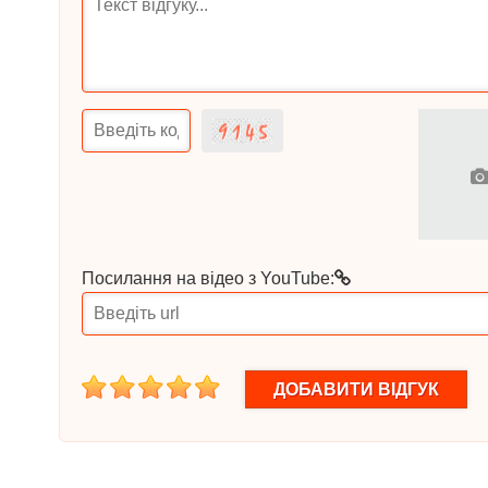
Посилання на відео з YouTube:
1
2
3
4
5