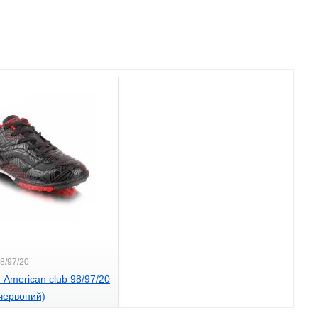
8/97/20
 American club 98/97/20
червоний)