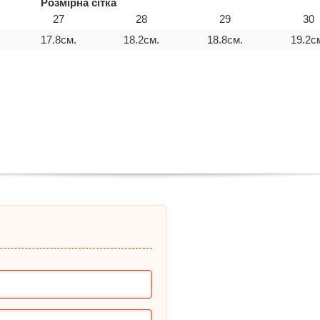
Розмірна сітка
27
28
29
30
17.8см.
18.2см.
18.8см.
19.2с