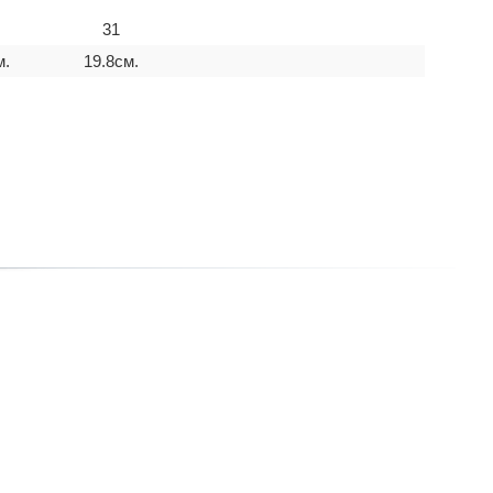
31
м.
19.8см.