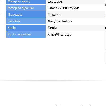
Екошкіра
Матеріал верху
Еластичний каучук
Матеріал підошви
Текстиль
Підкладка
Липучки Velcro
Застібка
Синій
Колір
Китай/Польща
Країна виробник