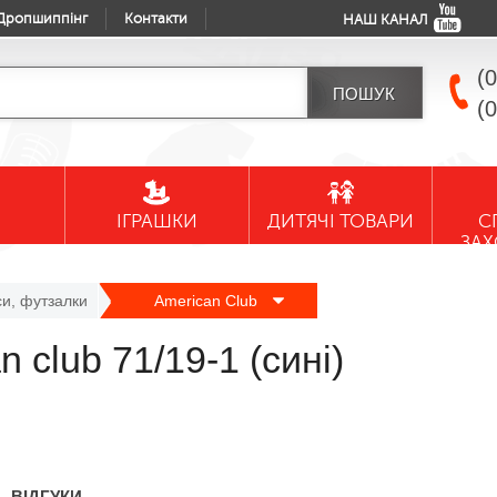
Дропшиппінг
Контакти
НАШ КАНАЛ
(
(
ІГРАШКИ
ДИТЯЧІ ТОВАРИ
С
ЗА
си, футзалки
American Club
 club 71/19-1 (сині)
ВІДГУКИ