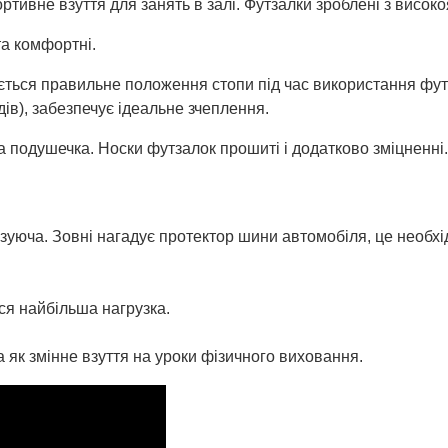
ртивне взуття для занять в залі. Футзалки зроблені з високо
та комфортні.
ечується правильне положення стопи під час використання фу
ів), забезпечує ідеальне зчеплення.
а подушечка. Носки футзалок прошиті і додатково зміцненні.
изуюча. Зовні нагадує протектор шини автомобіля, це необх
ся найбільша нагрузка.
та як змінне взуття на уроки фізичного виховання.