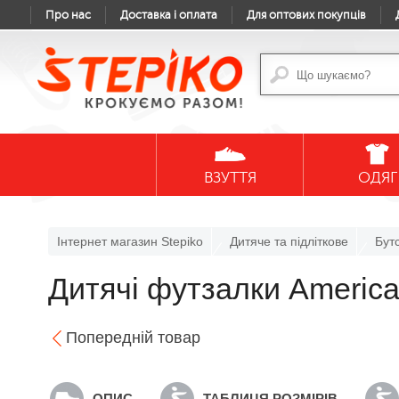
Про нас
Доставка і оплата
Для оптових покупців
ВЗУТТЯ
ОДЯГ
Інтернет магазин Stepiko
Дитяче та підліткове
Бут
Дитячі футзалки American
Попередній товар
ОПИС
ТАБЛИЦЯ РОЗМІРІВ