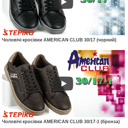
Чоловічі кросівки American club
122/20 (синій)
745
грн.
Чоловічі кросівки AMERICAN CLUB 30/17 (чорний)
Артикул: 99/19
Чоловічі кросівки American club
99/19
895
грн.
Чоловічі кросівки AMERICAN CLUB 30/17-1 (бронза)