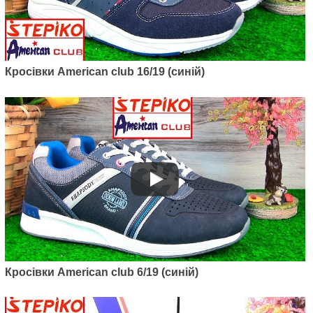
Кросівки American club 16/19 (синій)
Артикул: 101/19
Чоловічі кросівки American club
101/19
895
грн.
Кросівки American club 6/19 (синій)