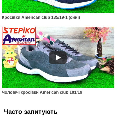
Кросівки American club 135/19-1 (сині)
Чоловічі кросівки American club 101/19
Часто запитують