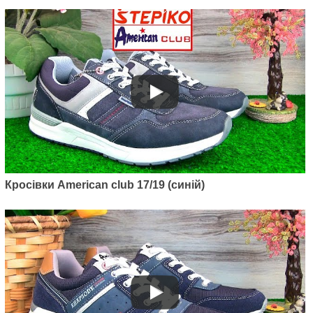
Артикул: 101/19-1
Кросівки American club 17/19 (синій)
Чоловічі кросівки American club
101/19-1
895
грн.