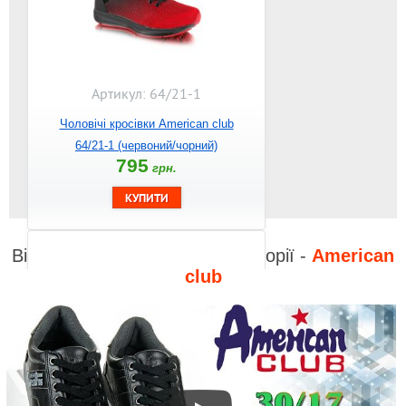
Артикул: 64/21-1
Чоловічі кросівки American club
64/21-1 (червоний/чорний)
795
грн.
Відео до інших товарів з категорії -
American
club
Артикул: 122/20