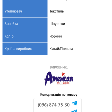
Артикул: 99/19
Артикул: 101/19-1
Чоловічі кросівки American
Чоловічі кросівки American
Утеплювач
Текстиль
club 99/19
club 101/19-1
895
грн.
895
грн.
Застібка
Шнурівки
Колір
Чорний
Країна виробник
Китай/Польща
ВИРОБНИК:
Консультація по товару
(096) 874-75-30