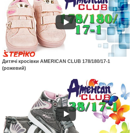
Дитячі кросівки AMERICAN CLUB 178/180/17-1
Артикул: 137/22-1
(рожевий)
Дитячі кросівки з LED підсвіткою
American club 137/22-1 (білий)
1045
грн.