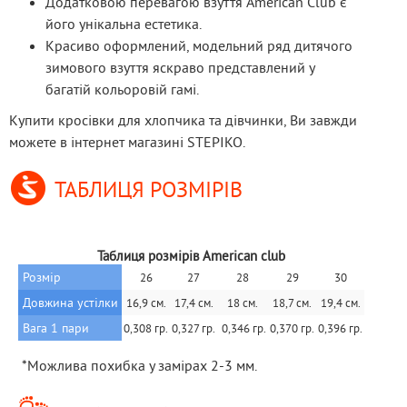
Додатковою перевагою взуття American Club є
його унікальна естетика.
Красиво оформлений, модельний ряд дитячого
зимового взуття яскраво представлений у
багатій кольоровій гамі.
Купити кросівки для хлопчика та дівчинки, Ви завжди 
можете в інтернет магазині STEPIKO.
ТАБЛИЦЯ РОЗМІРІВ
Таблиця розмірів American club
Розмір
26
27
28
29
30
Довжина устілки
16,9 см.
17,4 см.
18 см.
18,7 см.
19,4 см.
Вага 1 пари
0,308 гр.
0,327 гр.
 0,346 гр.
0,370 гр.
0,396 гр.
 *Можлива похибка у замірах 2-3 мм.