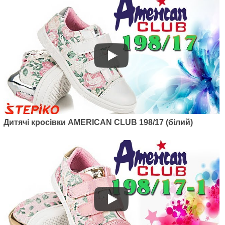
Артикул: 120/22
Дитячі кросівки American club
120/22 (білий/рожевий)
1050
грн.
Дитячі кросівки AMERICAN CLUB 198/17 (білий)
Артикул: 124/22-1