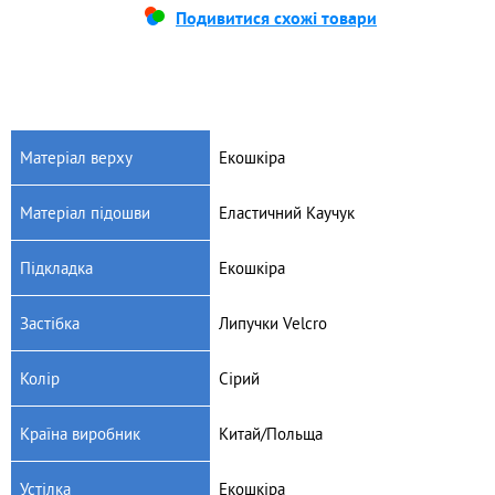
Подивитися схожі товари
Матеріал верху
Екошкіра
Матеріал підошви
Еластичний Каучук
Підкладка
Екошкіра
Застібка
Липучки Velcro
Колір
Сірий
Країна виробник
Китай/Польща
Устілка
Екошкіра