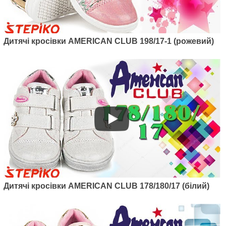
Дитячі кросівки American club
124/22-1 (рожевий)
1040
грн.
Дитячі кросівки AMERICAN CLUB 198/17-1 (рожевий)
Артикул: 124/22
Дитячі кросівки AMERICAN CLUB 178/180/17 (білий)
Дитячі кросівки American club
124/22 (блакитний)
1040
грн.