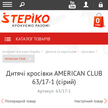
0
тов.
КАТАЛОГ ТОВАРІВ
Інтернет магазин Stepiko
Дитяче та підліткове
Кросівки
American Club
Дитячі кросівки AMERICAN CLUB
63/17-1 (сірий)
Артикул:
63/17-1
Попередній товар
Наступний товар