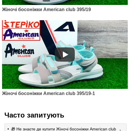
Жіночі босоніжки American club 395/19
Артикул: 397/19
Жіночі босоніжки American club
397/19
625
грн.
Жіночі босоніжки American club 395/19-1
Часто запитують
🎁 Не знаєте де купити Жіночі босоніжки American club