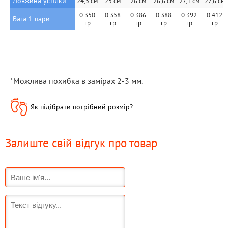
Довжина устілки
24,5 см.
25 см.
26 см.
26,6 см.
27,1 см.
27,6 см.
0.350 
0.358 
0.386 
0.388 
0.392 
0.412 
Вага 1 пари
гр.
гр.
гр.
гр.
гр.
гр.
*Можлива похибка в замірах 2-3 мм.
Як підібрати потрібний розмір?
Залиште свій відгук про товар