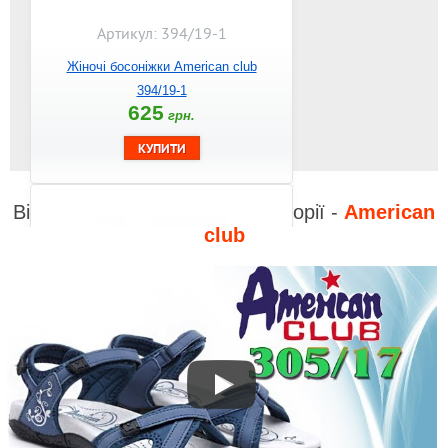
Артикул: 394/19-1
Жіночі босоніжки American club
394/19-1
625
грн.
Відео до інших товарів з категорії -
American
club
Артикул: 395/19-1
Жіночі босоніжки American club
395/19-1