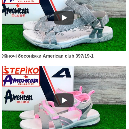
Артикул: 397/19-1
Жіночі босоніжки American club 397/19-1
Жіночі босоніжки American club
397/19-1
625
грн.