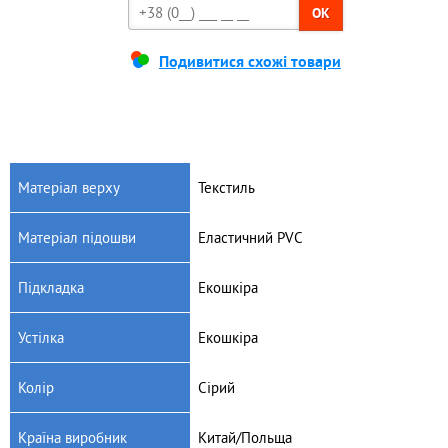
OK
Подивитися схожі товари
Матеріал верху
Текстиль
Матеріал підошви
Еластичний PVC
Підкладка
Екошкіра
Устілка
Екошкіра
Колір
Сірий
Країна виробник
Китай/Польща