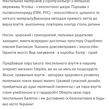
текстильних матеріалів у сірому кольорі з імітацією 
мережива. Устілка - з екологічної шкіри. Підошва з 
полівінілхлориду (ПВХ, PVC) –зносостійкого, щільного та 
легкого матеріалу.Виконана методом прямого лиття до 
верху взуття: анатомічна, повторює контур стопи дитини.
Носок- широкий і припіднятий, пальчики додатково 
захищені, мають всередині достатньо простору. Оздоблені 
ніжним бантиком. Тканини довговитривалі і зносостійкі. 
Гарантія якості. Вид пакування - в коробці. Колір - сірий.
Придбавши пару такого текстильного взуття в нашому 
інтернет магазині Stepiko, ви не на мить не пошкодуєте. 
Якісне, правильне взуття - запорука здорового розвитку 
маленьких ніжок вашої малечі. Цікавий сучасний дизайн, 
прийдеться до душі маленькій паняночці і ця пара взуття 
стане улюбленою в її гардеробі! Оберіть свою пару 
текстильних балеток і ми доставимо їх безкоштовно в будь-
яке місто України!