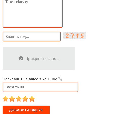
Прикріпити фото...
Посилання на відео з YouTube:
1
2
3
4
5