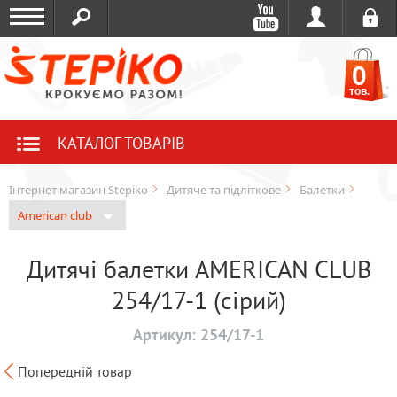
0
тов.
КАТАЛОГ ТОВАРІВ
Інтернет магазин Stepiko
Дитяче та підліткове
Балетки
American club
Дитячі балетки AMERICAN CLUB
254/17-1 (сірий)
Артикул:
254/17-1
Попередній товар