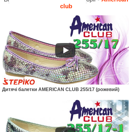
club
Артикул: 255/17-1
Дитячі балетки AMERICAN
CLUB 255/17-1 (сірий)
445
грн.
Дитячі балетки AMERICAN CLUB 255/17 (рожевий)