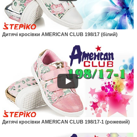
Дитячі кросівки American club
120/22 (білий/рожевий)
1050
грн.
Дитячі кросівки AMERICAN CLUB 198/17 (білий)
Артикул: 124/22-1
Дитячі кросівки American club
124/22-1 (рожевий)
1040
грн.
Дитячі кросівки AMERICAN CLUB 198/17-1 (рожевий)