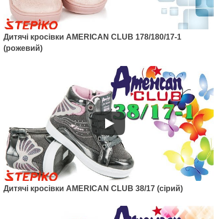
Дитячі кросівки AMERICAN CLUB 178/180/17-1
Артикул: 137/22-1
(рожевий)
Дитячі кросівки з LED підсвіткою
American club 137/22-1 (білий)
1045
грн.
Дитячі кросівки AMERICAN CLUB 38/17 (сірий)