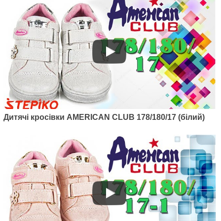
Артикул: 124/22
Дитячі кросівки AMERICAN CLUB 178/180/17 (білий)
Дитячі кросівки American club
124/22 (блакитний)
1040
грн.