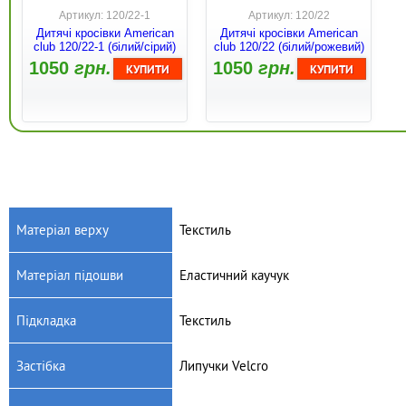
Артикул: 120/22-1
Артикул: 120/22
Дитячі кросівки American
Дитячі кросівки American
club 120/22-1 (білий/сірий)
club 120/22 (білий/рожевий)
1050
грн.
1050
грн.
Матеріал верху
Текстиль
Матеріал підошви
Еластичний каучук
Артикул: 124/22-1
Артикул: 124/22
Дитячі кросівки American
Дитячі кросівки American
Підкладка
Текстиль
club 124/22-1 (рожевий)
club 124/22 (блакитний)
1040
грн.
1040
грн.
Застібка
Липучки Velcro