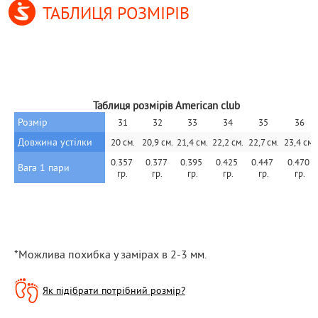
ТАБЛИЦЯ РОЗМІРІВ
Таблиця розмірів American club
Розмір
31
32
33
34
35
36
Довжина устілки
20 см.
20,9 см.
21,4 см.
22,2 см.
22,7 см.
23,4 см.
0.357 
0.377 
0.395 
0.425 
0.447 
0.470 
Вага 1 пари
гр.
гр.
гр.
гр.
гр.
гр.
*Можлива похибка у замірах в 2-3 мм.
Як підібрати потрібний розмір?