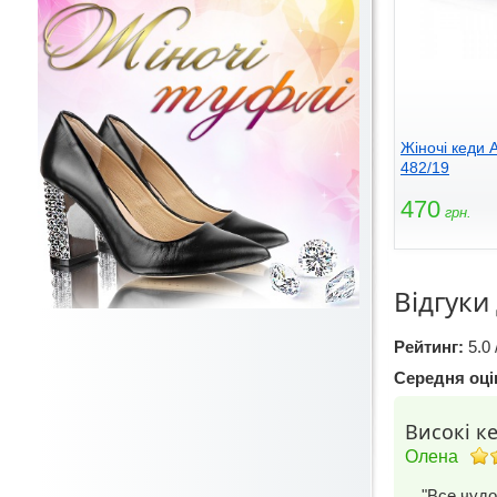
Жіночі кеди 
482/19
470
грн.
Відгуки
Рейтинг:
5.0 
Середня оці
Високі к
Олена
"Все чудо