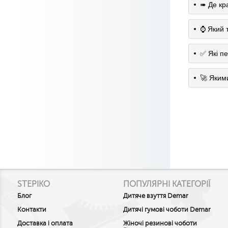
➠ Де кр
⌚️ Який 
✅ Які п
🚀 Яким
STEPIKO
ПОПУЛЯРНІ КАТЕГОРІЇ
Блог
Дитяче взуття Demar
Контакти
Дитячі гумові чоботи Demar
Доставка і оплата
Жіночі резинові чоботи