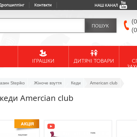
Дропшиппінг
Контакти
НАШ КАНАЛ
(
(
ІГРАШКИ
ДИТЯЧІ ТОВАРИ
С
ЗА
азин Stepiko
Жіноче взуття
Кеди
American club
 кеди Amercian club