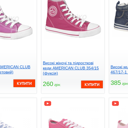
Високі жіночі та підросткові
 AMERICAN CLUB
Високі 
кеди AMERICAN CLUB 354/15
етовий)
467/17-1 
(фуксія)
385
260
грн
грн.