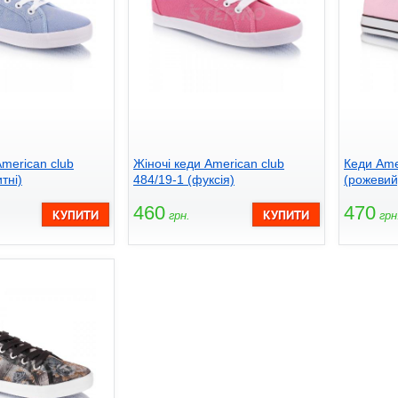
American club
Жіночі кеди American club
Кеди Ame
тні)
484/19-1 (фуксія)
(рожевий
460
470
грн.
грн