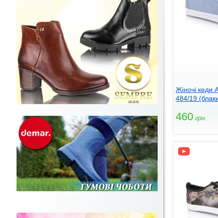
Жіночі кеди 
484/19 (блаки
460
грн.