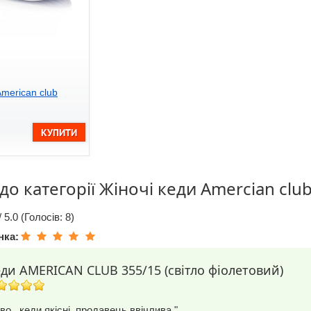
American club
 до категорії
Жіночі кеди Amercian clu
/ 5.0 (Голосів: 8)
нка:
еди AMERICAN CLUB 355/15 (світло фіолетовий)
во , кеди якісні, продавець ввічлива."