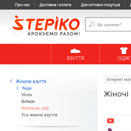
Про нас
Доставка і оплата
Для оптових покупців
ВЗУТТЯ
ОДЯГ
Інтернет маг
Жіноче взуття
Кеди
Жіночі
Vices
Befado
American club
Усе жіноче взуття