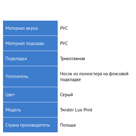
Материал верха
PVC
Материал подошвы
PVC
Артикул: Ewa4
Артикул: Ewa3
Детские пенковые сапоги
Детские пенковые сапоги
Подкладка
Трикотажная
Raweks Ewa4 (голубой)
Raweks Ewa3 (розовый)
545
грн.
545
грн.
Носок из полиэстера на флисовой
Утеплитель
подкладке
Цвет
Серый
Модель
Twister Lux Print
Страна производитель
Польша