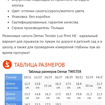
хлопка.
Цвет: оттенки синего/серого/желтого цвета.
Упаковка: без коробки.
Сертифицированные, гарантия качества.
Страна производитель: Польша
Резиновые сапоги Demar Twister Lux Print HE - идеальный 
вариант для прыжков по лужам по дороге в детский сад и в 
школу, а также для проведения измерений глубины луж во 
время прогулки!
ТАБЛИЦА РАЗМЕРОВ
Таблица размеров Demar TWISTER
Размер
20/21
22/23
24/25
26/27
28/29
30/31
32/33
34/35
Длина 
12,5 
13,8 
16,3 
17,5 
18,8 
21,5 
15 см.
20 см.
носочка
см.
см.
см.
см.
см.
см.
Длина 
13,5 
14,8 
16,3 
17,3 
18,5 
19,8 
21,3 
22,5 
сапога
см.
см.
см.
cм.
см.
см.
см.
см.
Высота 
14,5 
15,5 
17,5 
19,5 