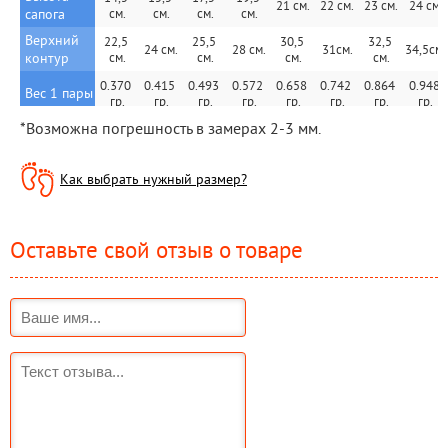
21 см.
22 см.
23 см.
24 см.
сапога
см.
см.
см.
cм.
Верхний 
22,5 
25,5 
30,5 
32,5 
24 см.
28 cм.
31см.
34,5см.
контур
см.
см.
см.
см.
0.370 
0.415 
0.493 
0.572 
0.658 
0.742 
0.864 
0.948 
Вес 1 пары
гр.
гр.
гр.
гр.
гр.
гр.
гр.
гр.
*Возможна погрешность в замерах 2-3 мм.
Как выбрать нужный размер?
Оставьте свой отзыв о товаре