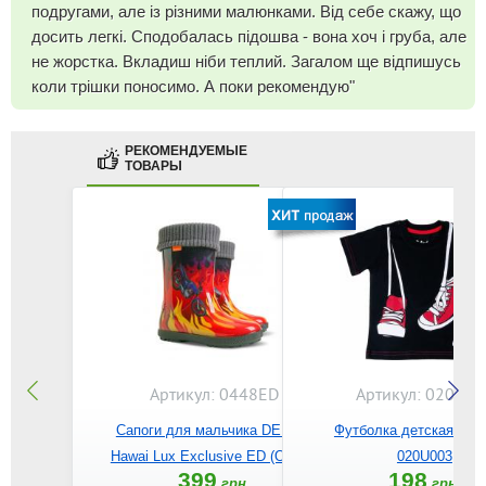
подругами, але із різними малюнками. Від себе скажу, що
досить легкі. Сподобалась підошва - вона хоч і груба, але
не жорстка. Вкладиш ніби теплий. Загалом ще відпишусь
коли трішки поносимо. А поки рекомендую"
РЕКОМЕНДУЕМЫЕ
ТОВАРЫ
Артикул: 0448ED
Артикул: 020U00
Сапоги для мальчика DEMAR
Футболка детская BE
Hawai Lux Exclusive ED (Огонь)
020U003
399
198
грн.
грн.