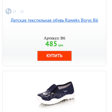
25 ... 35
Детская текстильная обувь Raweks Borys B6
Артикул: B6
485
грн.