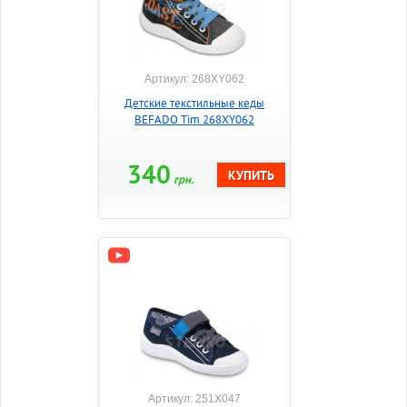
Артикул: 268XY062
Детские текстильные кеды
BEFADO Tim 268XY062
340
грн.
Артикул: 251X047