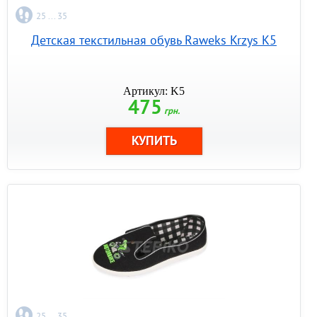
25 ... 35
Детская текстильная обувь Raweks Krzys K5
Артикул: K5
475
грн.
25 ... 35