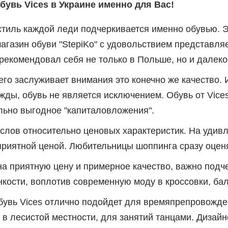
бувь Vices в Украине именно для Вас!
стиль каждой леди подчеркивается именно обувью. Э
агазин обуви "StepiKo" с удовольствием представля
рекомендовал себя не только в Польше, но и далеко
го заслуживает внимания это конечно же качество. 
ды, обувь не является исключением. Обувь от Vices 
льно выгодное "капиталовложения".
слов относительно ценовых характеристик. На удив
риятной ценой. Любительницы шоппинга сразу оценя
а приятную цену и примерное качество, важно подч
кости, воплотив современную моду в кроссовки, бале
бувь Vices отлично подойдет для времяпрепровожде
 в лесистой местности, для занятий танцами. Дизай