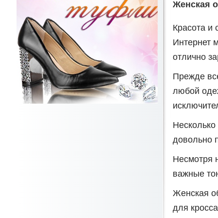
Женская о
Красота и 
Интернет м
отлично за
Прежде все
любой одеж
исключите
Несколько 
довольно п
Несмотря н
важные тон
Женская о
для кросса