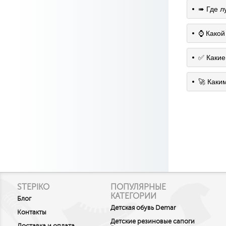
➠ Где л
⌚️ Какой
✅ Какие
🚀 Каки
STEPIKO
ПОПУЛЯРНЫЕ
КАТЕГОРИИ
Блог
Детская обувь Demar
Контакты
Детские резиновые сапоги