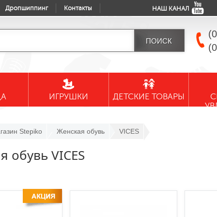
Дропшиппинг
Контакты
НАШ КАНАЛ
(
(
ДА
ИГРУШКИ
ДЕТСКИЕ ТОВАРЫ
С
УВ
газин Stepiko
Женская обувь
VICES
я обувь VICES