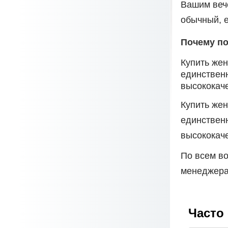
Вашим вече
обычный, 
Почему по
Купить жен
единственн
высококаче
Купить жен
единственн
высококач
По всем во
менеджера
Часто