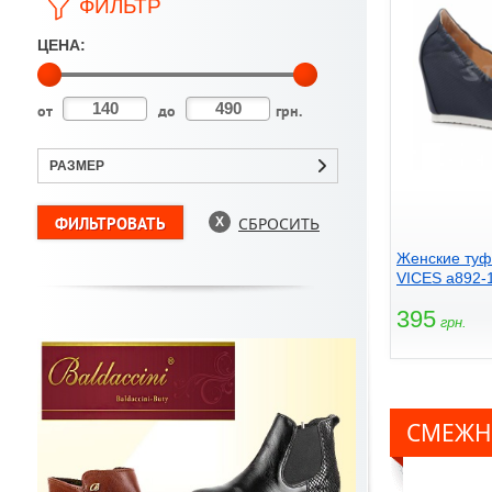
ФИЛЬТР
ЦЕНА:
от
до
грн.
РАЗМЕР
СБРОСИТЬ
Женские туф
VICES a892-1
395
грн.
СМЕЖН