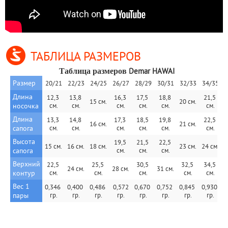
ТАБЛИЦА РАЗМЕРОВ
Demar HAWAI
Таблица размеров 
Размер
20/21
22/23
24/25
26/27
28/29
30/31
32/33
34/35
Длина 
12,3 
13,8 
16,3 
17,5 
18,8 
21,5 
15 см.
20 см.
носочка
см.
см.
см.
см.
см.
см.
Длина 
13,3 
14,8 
17,3 
18,5 
19,8 
22,5 
16 см.
21 см.
сапога
см.
см.
cм.
см.
см.
см.
Высота 
19,5 
21,5 
22,5 
15 см.
16 см.
18 см.
23 см.
24 см.
сапога
cм.
см.
см.
Верхний 
22,5 
25,5 
30,5 
32,5 
34,5 
24 см.
28 cм.
31 см.
контур
см.
см.
см.
см.
см.
Вес 1 
0,346 
0,400 
0,486 
 0,572 
0,670 
0,752 
0,845 
0,930 
пары
гр.
гр.
гр.
гр.
гр.
гр.
гр.
гр.