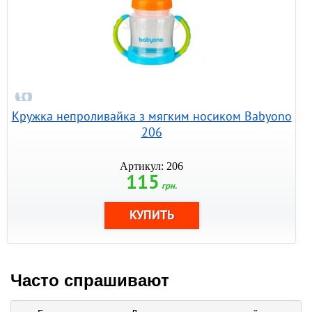
Кружка непроливайка з мягким носиком Babyono
206
Артикул: 206
115
грн.
Часто спрашивают