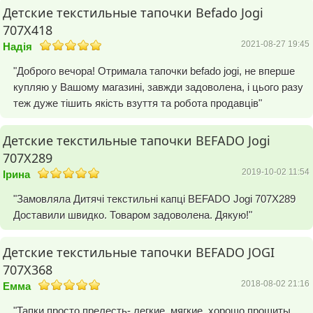
Детские текстильные тапочки Befado Jogi
707X418
2021-08-27 19:45
Надія
"Доброго вечора! Отримала тапочки befado jogi, не вперше
купляю у Вашому магазині, завжди задоволена, і цього разу
теж дуже тішить якість взуття та робота продавців"
Детские текстильные тапочки BEFADO Jogi
707X289
2019-10-02 11:54
Ірина
"Замовляла Дитячі текстильні капці BEFADO Jogi 707X289
Доставили швидко. Товаром задоволена. Дякую!"
Детские текстильные тапочки BEFADO JOGI
707X368
2018-08-02 21:16
Емма
"Тапки просто прелесть- легкие, мягкие, хорошо прошиты.