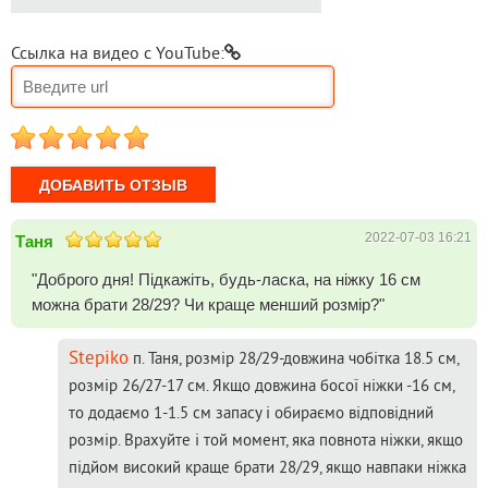
Ссылка на видео с YouTube:
1
2
3
4
5
2022-07-03 16:21
Таня
"Доброго дня! Підкажіть, будь-ласка, на ніжку 16 см
можна брати 28/29? Чи краще менший розмір?"
Stepiko
п. Таня, розмір 28/29-довжина чобітка 18.5 см,
розмір 26/27-17 см. Якщо довжина босої ніжки -16 см,
то додаємо 1-1.5 см запасу і обираємо відповідний
розмір. Врахуйте і той момент, яка повнота ніжки, якщо
підйом високий краще брати 28/29, якщо навпаки ніжка