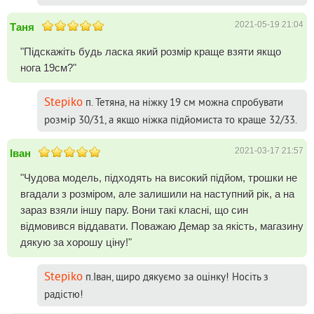
2021-05-19 21:04
Таня
"Підскажіть будь ласка який розмір краще взяти якщо
нога 19см?"
Stepiko
п. Тетяна, на ніжку 19 см можна спробувати
розмір 30/31, а якщо ніжка підйомиста то краще 32/33.
2021-03-17 21:57
Іван
"Чудова модель, підходять на високий підйом, трошки не
вгадали з розміром, але залишили на наступний рік, а на
зараз взяли іншу пару. Вони такі класні, що син
відмовився віддавати. Поважаю Демар за якість, магазину
дякую за хорошу ціну!"
Stepiko
п.Іван, щиро дякуємо за оцінку! Носіть з
радістю!