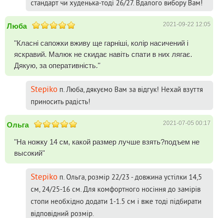
стандарт чи худенька-тоді 26/27. Вдалого вибору Вам!
2021-09-22 12:05
Люба
"Класні сапожки вживу ще гарніші, колір насичений і
яскравий. Малюк не скидає навіть спати в них лягає.
Дякую, за оперативність."
Stepiko
п. Люба, дякуємо Вам за відгук! Нехай взуття
приносить радість!
2021-07-05 00:17
Ольга
"На ножку 14 см, какой размер лучше взять?подъем не
высокий"
Stepiko
п. Ольга, розмір 22/23 - довжина устілки 14,5
см, 24/25-16 см. Для комфортного носіння до замірів
стопи необхідно додати 1-1.5 см і вже тоді підбирати
відповідний розмір.