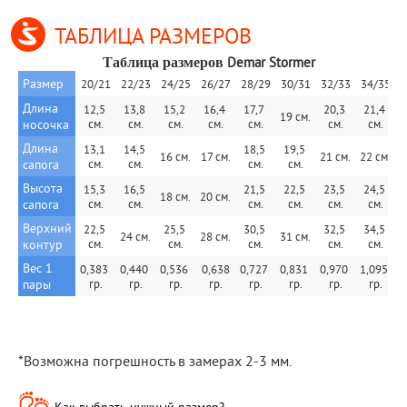
ТАБЛИЦА РАЗМЕРОВ
Demar Stormer
Таблица размеров 
Размер
20/21
22/23
24/25
26/27
28/29
30/31
32/33
34/35
Длина 
12,5 
13,8 
15,2 
16,4 
17,7 
20,3 
21,4 
19 см.
носочка
см.
см.
см.
см.
см.
см.
см.
Длина 
13,1 
14,5 
18,5 
19,5 
16 см.
17 cм.
21 см.
22 см.
сапога
см.
см.
см.
см.
Высота 
15,3 
16,5 
21,5 
22,5 
23,5 
24,5 
18 см.
20 cм.
сапога
см.
см.
см.
см.
см.
см.
Верхний 
22,5 
25,5 
30,5 
32,5 
34,5 
24 см.
28 cм.
31 см.
контур
см.
см.
см.
см.
см.
Вес 1 
0,383 
0,440 
0,536 
 0,638 
0,727 
0,831 
0,970 
1,095 
пары
гр.
гр.
гр.
гр.
гр.
гр.
гр.
гр.
*Возможна погрешность в замерах 2-3 мм.