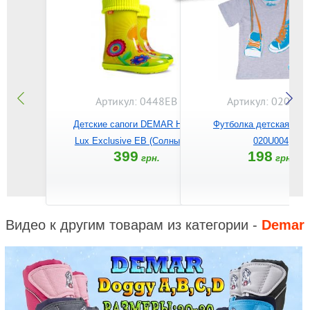
Артикул: 0448EB
Артикул: 020U00
Детские сапоги DEMAR Hawai
Футболка детская BE
Lux Exclusive EB (Солнышко)
020U004
399
198
грн.
грн.
Видео к другим товарам из категории -
Demar