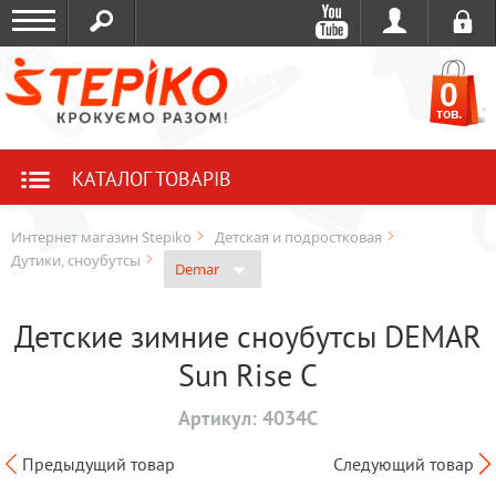
0
тов.
КАТАЛОГ ТОВАРІВ
Интернет магазин Stepiko
Детская и подростковая
Дутики, сноубутсы
Demar
Детские зимние сноубутсы DEMAR
Sun Rise C
Артикул:
4034C
Предыдущий товар
Следующий товар