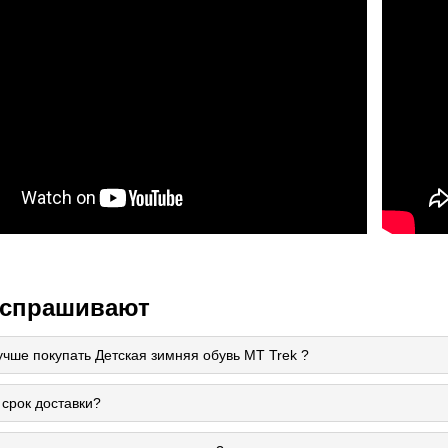
 спрашивают
учше покупать Детская зимняя обувь MT Trek ?
 срок доставки?