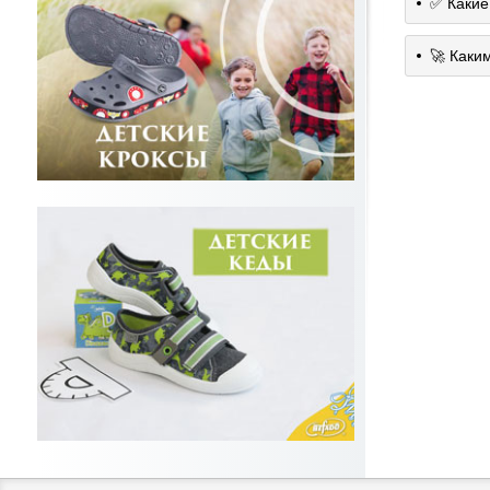
✅ Какие
🚀 Каки