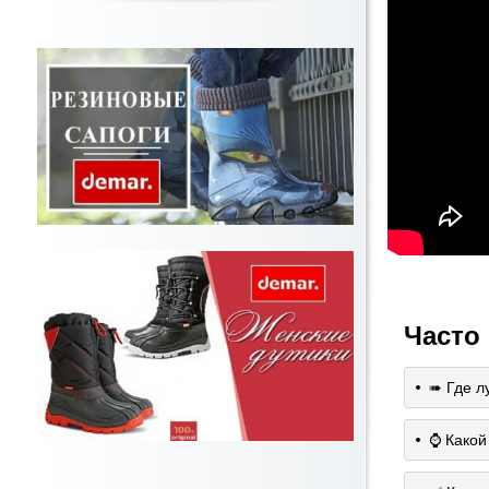
Часто
➠ Где л
⌚️ Какой