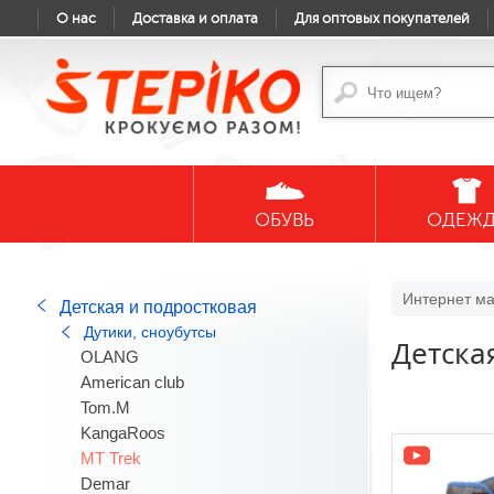
О нас
Доставка и оплата
Для оптовых покупателей
ОБУВЬ
ОДЕЖ
Интернет ма
Детская и подростковая
Дутики, сноубутсы
Детска
OLANG
American club
Tom.M
KangaRoos
MT Trek
Demar