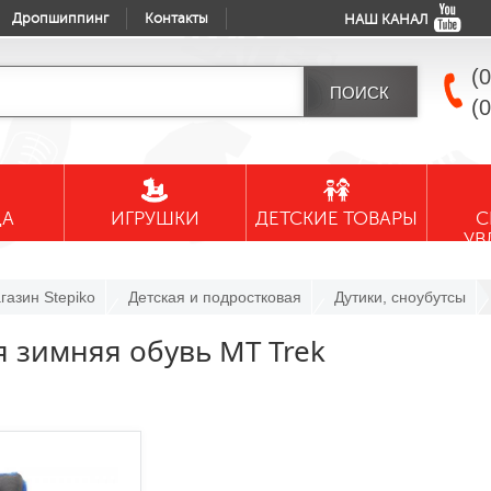
Дропшиппинг
Контакты
НАШ КАНАЛ
(
(
ДА
ИГРУШКИ
ДЕТСКИЕ ТОВАРЫ
С
УВ
газин Stepiko
Детская и подростковая
Дутики, сноубутсы
я зимняя обувь MT Trek